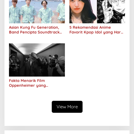
Asian Kung Fu Generation,
5 Rekomendasi Anime
Band Pencipta Soundtrack
Favorit Kpop Idol yang Harus
Naruto, Akan Menggelar
Kamu Tonton
Konser Perdana di Jakarta
Fakta Menarik Film
Oppenheimer yang
Disutradarai oleh
Christopher Nolan
View More