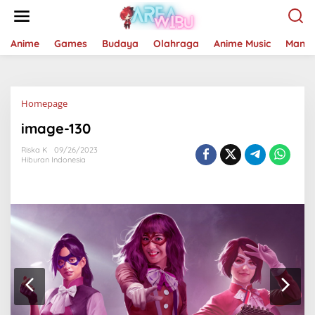
Lewati
ke
konten
Anime
Games
Budaya
Olahraga
Anime Music
Mang
Lampiran
Homepage
image-130
Riska K
09/26/2023
Hiburan Indonesia