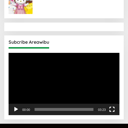
Subcribe Areawibu
Pemutar
Video
00:00
03:23