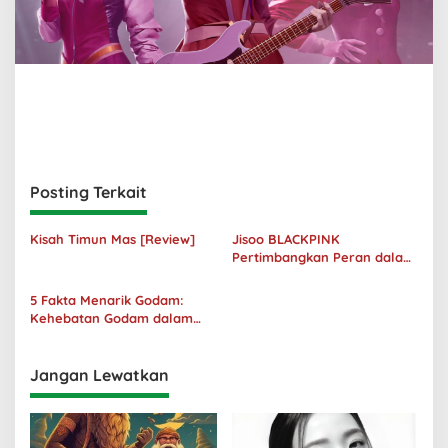
Posting Terkait
Kisah Timun Mas [Review]
Jisoo BLACKPINK
Pertimbangkan Peran dalam
Film Adaptasi “Omniscient
Reader’s Viewpoint”
5 Fakta Menarik Godam:
Kehebatan Godam dalam
Jagat Sinema Bumilangit
Jangan Lewatkan