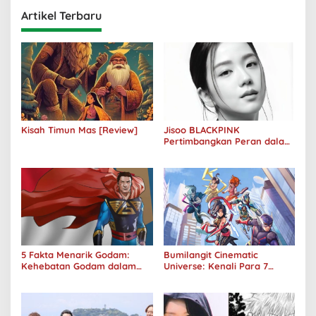
Artikel Terbaru
Kisah Timun Mas [Review]
Jisoo BLACKPINK
Pertimbangkan Peran dalam
Film Adaptasi “Omniscient
Reader’s Viewpoint”
5 Fakta Menarik Godam:
Bumilangit Cinematic
Kehebatan Godam dalam
Universe: Kenali Para 7
Jagat Sinema Bumilangit
Superhero Indonesia