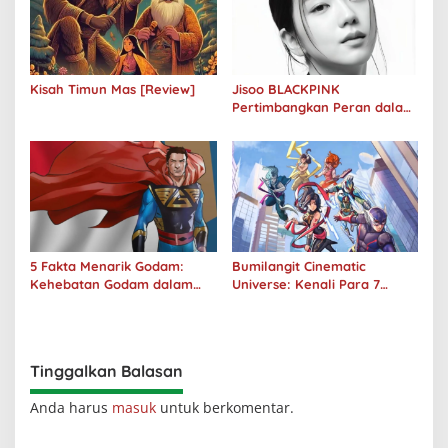
Kisah Timun Mas [Review]
Jisoo BLACKPINK
Pertimbangkan Peran dalam
Film Adaptasi “Omniscient
Reader’s Viewpoint”
5 Fakta Menarik Godam:
Bumilangit Cinematic
Kehebatan Godam dalam
Universe: Kenali Para 7
Jagat Sinema Bumilangit
Superhero Indonesia
Tinggalkan Balasan
Anda harus
masuk
untuk berkomentar.