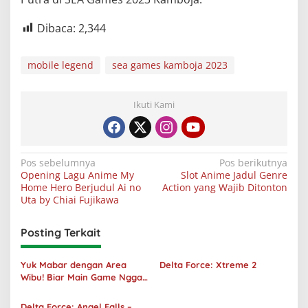
Dibaca:
2,344
mobile legend
sea games kamboja 2023
Ikuti Kami
Navigasi
Pos sebelumnya
Pos berikutnya
Opening Lagu Anime My
Slot Anime Jadul Genre
pos
Home Hero Berjudul Ai no
Action yang Wajib Ditonton
Uta by Chiai Fujikawa
Posting Terkait
Yuk Mabar dengan Area
Delta Force: Xtreme 2
Wibu! Biar Main Game Nggak
Sepi Lagi!
Delta Force: Angel Falls –