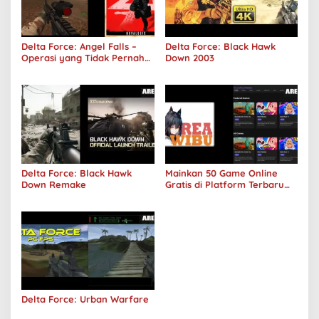
Delta Force: Angel Falls –
Delta Force: Black Hawk
Operasi yang Tidak Pernah
Down 2003
Terjadi
Delta Force: Black Hawk
Mainkan 50 Game Online
Down Remake
Gratis di Platform Terbaru
Areawibu
Delta Force: Urban Warfare