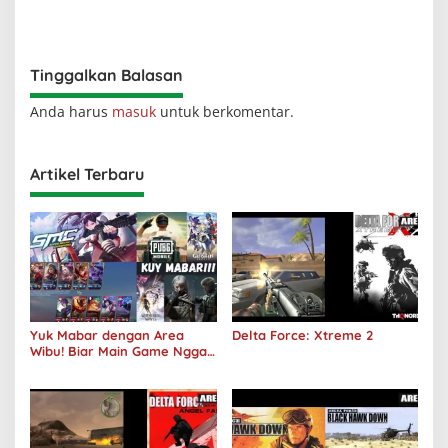
Terjadi
Tinggalkan Balasan
Anda harus
masuk
untuk berkomentar.
Artikel Terbaru
Yuk Mabar dengan Area
Delta Force: Xtreme 2
Wibu! Biar Main Game Nggak
Sepi Lagi!