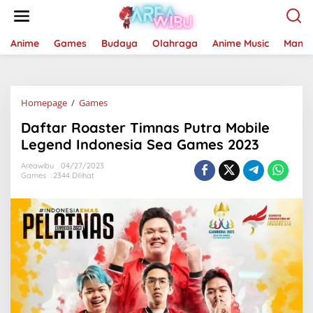
Lewati
ke
konten
Anime
Games
Budaya
Olahraga
Anime Music
Mang
Daftar
Homepage
/
Games
Roaster
Daftar Roaster Timnas Putra Mobile
Timnas
Putra
Legend Indonesia Sea Games 2023
Mobile
Legend
Areawibu
04/27/2023
Games
2344 Dilihat
Indonesia
Sea
Games
2023