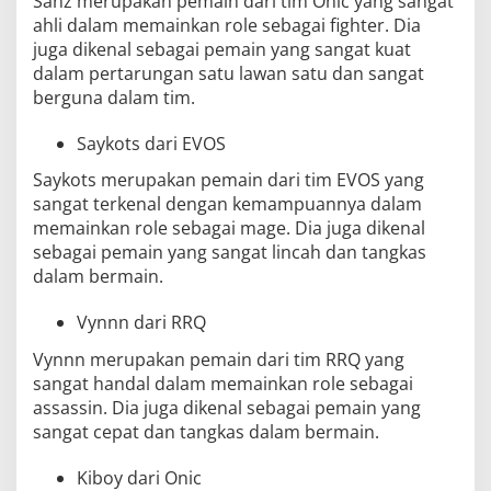
Sanz merupakan pemain dari tim Onic yang sangat
ahli dalam memainkan role sebagai fighter. Dia
juga dikenal sebagai pemain yang sangat kuat
dalam pertarungan satu lawan satu dan sangat
berguna dalam tim.
Saykots dari EVOS
Saykots merupakan pemain dari tim EVOS yang
sangat terkenal dengan kemampuannya dalam
memainkan role sebagai mage. Dia juga dikenal
sebagai pemain yang sangat lincah dan tangkas
dalam bermain.
Vynnn dari RRQ
Vynnn merupakan pemain dari tim RRQ yang
sangat handal dalam memainkan role sebagai
assassin. Dia juga dikenal sebagai pemain yang
sangat cepat dan tangkas dalam bermain.
Kiboy dari Onic