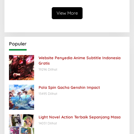
View More
Populer
Website Penyedia Anime Subtitle Indonesia
Gratis
19296 Dilihat
Pola Spin Gacha Genshin Impact
15495 Dilihat
Light Novel Action Terbaik Sepanjang Masa
14051 Dilihat