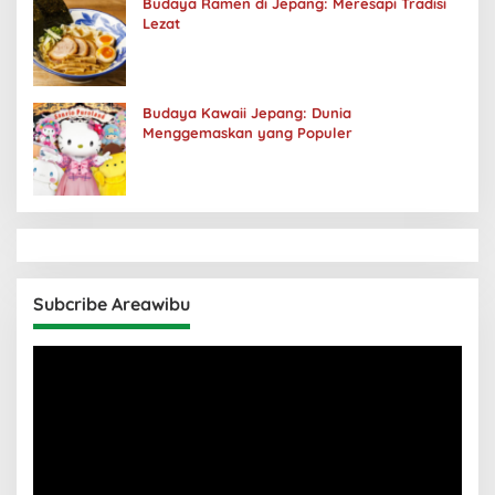
Budaya Ramen di Jepang: Meresapi Tradisi
Lezat
Budaya Kawaii Jepang: Dunia
Menggemaskan yang Populer
Subcribe Areawibu
Pemutar
Video