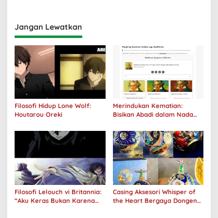
Aku Jahat, Aku Hanya Ragu”
Jangan Lewatkan
Filosofi Hidup Lone Wolf:
Merindukan Kematian:
Houtarou Oreki
Bisikan Abadi dalam Nada
Kegelapan
Filosofi Lelouch vi Britannia:
Casing Aksesori Whisper of
“Aku Keras Bukan Karena
the Heart Bergaya Dongeng
Aku Jahat, Aku Hanya Ragu”
Studio Ghibli Dirilis Ulang