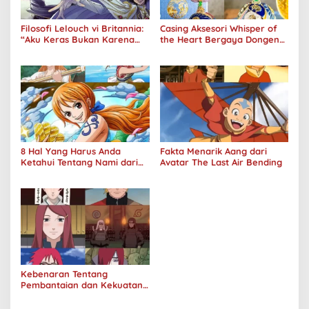
Filosofi Lelouch vi Britannia:
Casing Aksesori Whisper of
“Aku Keras Bukan Karena
the Heart Bergaya Dongeng
Aku Jahat, Aku Hanya Ragu”
Studio Ghibli Dirilis Ulang
8 Hal Yang Harus Anda
Fakta Menarik Aang dari
Ketahui Tentang Nami dari
Avatar The Last Air Bending
One Piece
Kebenaran Tentang
Pembantaian dan Kekuatan
Klan Uzumaki