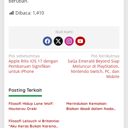
berubah.
Dibaca:
1,410
Ikuti Kami
Navigasi
Pos sebelumnya
Pos berikutnya
Apple Rilis iOS 17 dengan
SaGa Emerald Beyond Siap
pos
Pembaruan Signifikan
Meluncur di PlayStation,
untuk iPhone
Nintendo Switch, PC, dan
Mobile
Posting Terkait
Filosofi Hidup Lone Wolf:
Merindukan Kematian:
Houtarou Oreki
Bisikan Abadi dalam Nada
Kegelapan
Filosofi Lelouch vi Britannia:
“Aku Keras Bukan Karena