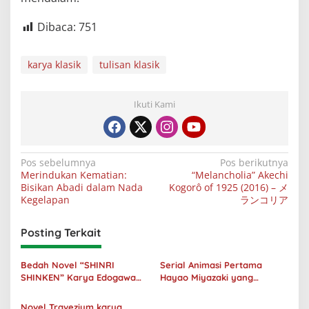
Dibaca:
751
karya klasik
tulisan klasik
Ikuti Kami
Navigasi
Pos sebelumnya
Pos berikutnya
Merindukan Kematian:
“Melancholia” Akechi
pos
Bisikan Abadi dalam Nada
Kogorô of 1925 (2016) – メ
Kegelapan
ランコリア
Posting Terkait
Bedah Novel “SHINRI
Serial Animasi Pertama
SHINKEN” Karya Edogawa
Hayao Miyazaki yang
Rampo: Niat Jahat Dibalik
Menerima Adaptasi Versi
Senyuman
panggung
Novel Travezium karya