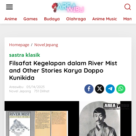
Lewati
ke
konten
Anime
Games
Budaya
Olahraga
Anime Music
Mang
Filsafat
Homepage
/
Novel Jepang
Kegelapan
sastra klasik
dalam
River
Filsafat Kegelapan dalam River Mist
Mist
and Other Stories Karya Doppo
and
Kunikida
Other
Stories
Areawibu
05/14/2025
Karya
Novel Jepang
751 Dilihat
Doppo
Kunikida