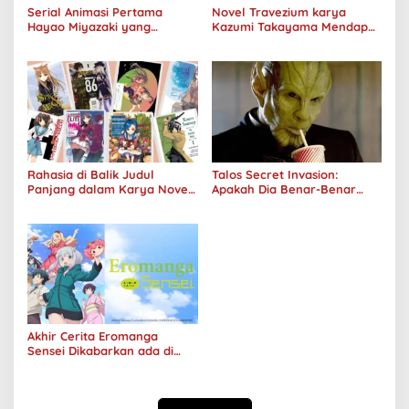
Serial Animasi Pertama
Novel Travezium karya
Hayao Miyazaki yang
Kazumi Takayama Mendapat
Menerima Adaptasi Versi
Adaptasi Film Anime
panggung
Rahasia di Balik Judul
Talos Secret Invasion:
Panjang dalam Karya Novel,
Apakah Dia Benar-Benar
Komik, dan Film
Tewas?
Akhir Cerita Eromanga
Sensei Dikabarkan ada di
Edisi ke-13