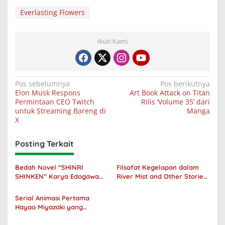
Everlasting Flowers
Ikuti Kami
Navigasi
Pos sebelumnya
Pos berikutnya
Elon Musk Respons
Art Book Attack on Titan
pos
Permintaan CEO Twitch
Rilis ‘Volume 35’ dari
untuk Streaming Bareng di
Manga
X
Posting Terkait
Bedah Novel “SHINRI
Filsafat Kegelapan dalam
SHINKEN” Karya Edogawa
River Mist and Other Stories
Rampo: Niat Jahat Dibalik
Karya Doppo Kunikida
Senyuman
Serial Animasi Pertama
Hayao Miyazaki yang
Menerima Adaptasi Versi