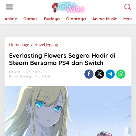
Lewati
ke
konten
Anime
Games
Budaya
Olahraga
Anime Music
Mang
Everlasting
Homepage
/
Novel Jepang
Flowers
Everlasting Flowers Segera Hadir di
Segera
Hadir
Steam Bersama PS4 dan Switch
di
Steam
Riska K
10/30/2023
Novel Jepang
775 Dilihat
Bersama
PS4
dan
Switch