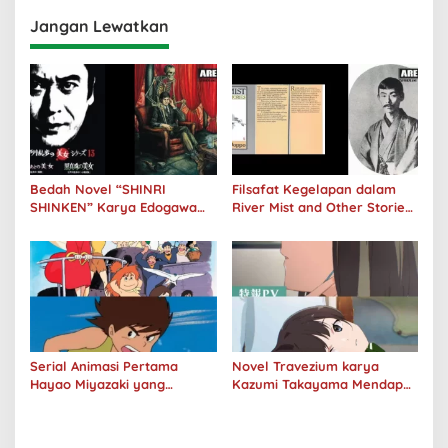
panggung
Jangan Lewatkan
Bedah Novel “SHINRI
Filsafat Kegelapan dalam
SHINKEN” Karya Edogawa
River Mist and Other Stories
Rampo: Niat Jahat Dibalik
Karya Doppo Kunikida
Senyuman
Serial Animasi Pertama
Novel Travezium karya
Hayao Miyazaki yang
Kazumi Takayama Mendapat
Menerima Adaptasi Versi
Adaptasi Film Anime
panggung