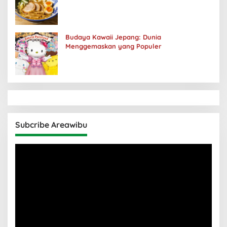
Budaya Kawaii Jepang: Dunia
Menggemaskan yang Populer
Subcribe Areawibu
Pemutar
Video