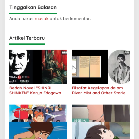
Tinggalkan Balasan
Anda harus
masuk
untuk berkomentar.
Artikel Terbaru
Bedah Novel “SHINRI
Filsafat Kegelapan dalam
SHINKEN” Karya Edogawa
River Mist and Other Stories
Rampo: Niat Jahat Dibalik
Karya Doppo Kunikida
Senyuman