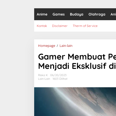
Anime
Games
Budaya
Olahraga
An
Kontak
Disclaimer
Therm of Service
Gamer
Homepage
/
Lain-lain
Membuat
Gamer Membuat Peti
Petisi
agar
Menjadi Eksklusif d
Starfield
Menjadi
Eksklusif
Riska K
06/20/2023
di
Lain-Lain
1603 Dilihat
PS5