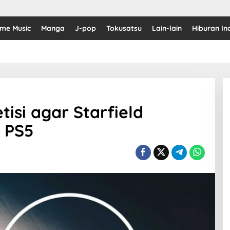
ime Music
Manga
J-pop
Tokusatsu
Lain-lain
Hiburan In
si agar Starfield
i PS5