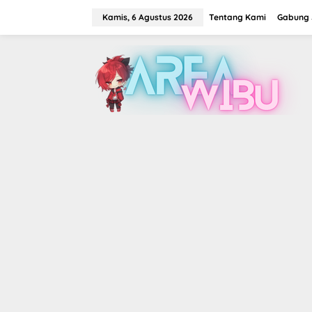
Lewati
ke
Kamis, 6 Agustus 2026
Tentang Kami
Gabung J
konten
tutup