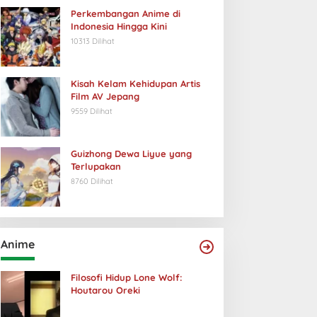
Perkembangan Anime di
Indonesia Hingga Kini
10313 Dilihat
Kisah Kelam Kehidupan Artis
Film AV Jepang
9559 Dilihat
Guizhong Dewa Liyue yang
Terlupakan
8760 Dilihat
Anime
Filosofi Hidup Lone Wolf:
Houtarou Oreki