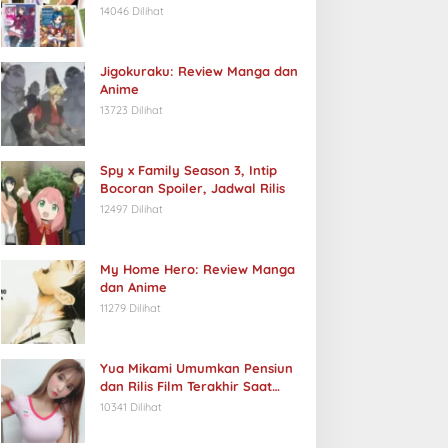
14046 Dilihat
Jigokuraku: Review Manga dan
Anime
13723 Dilihat
Spy x Family Season 3, Intip
Bocoran Spoiler, Jadwal Rilis
12497 Dilihat
My Home Hero: Review Manga
dan Anime
11279 Dilihat
Yua Mikami Umumkan Pensiun
dan Rilis Film Terakhir Saat
Ulang Tahun
10341 Dilihat