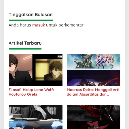
Tinggalkan Balasan
Anda harus
masuk
untuk berkomentar.
Artikel Terbaru
Filosofi Hidup Lone Wolf:
Macross Delta: Menggali Arti
Houtarou Oreki
dalam Absurditas dan
Tanggung Jawab