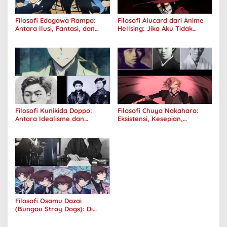
Filosofi Edogawa Rampo:
Filosofi Alucard dari Anime
Antara Ilusi, Fantasi, dan
Hellsing: Jika Aku Tidak
Realitas
Diterima oleh Dunia, Akan
Kuhancurkan Semuanya
Filosofi Kunikida Doppo:
Filosofi Chuya Nakahara:
Antara Idealisme dan
Eksistensi, Kesepian,
Romantisme
Melankolis, dan Kerinduan
Filosofi Osamu Dazai
(Bungou Stray Dogs): Di
Balik Senyumnya, Jurang
Keabsurdan Menganga