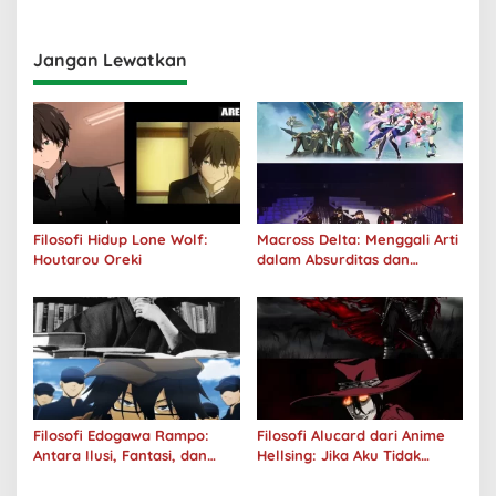
Realitas
Jangan Lewatkan
Filosofi Hidup Lone Wolf:
Macross Delta: Menggali Arti
Houtarou Oreki
dalam Absurditas dan
Tanggung Jawab
Filosofi Edogawa Rampo:
Filosofi Alucard dari Anime
Antara Ilusi, Fantasi, dan
Hellsing: Jika Aku Tidak
Realitas
Diterima oleh Dunia, Akan
Kuhancurkan Semuanya