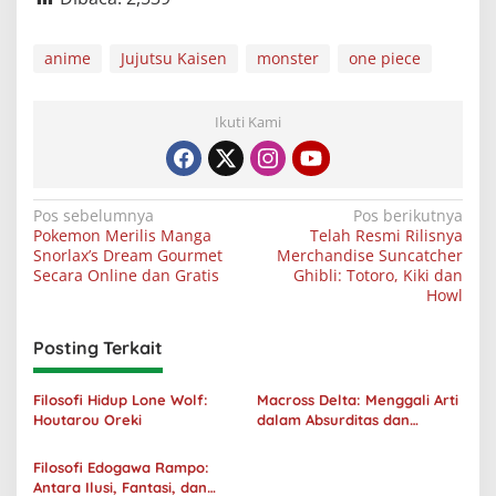
anime
Jujutsu Kaisen
monster
one piece
Ikuti Kami
Navigasi
Pos sebelumnya
Pos berikutnya
Pokemon Merilis Manga
Telah Resmi Rilisnya
pos
Snorlax’s Dream Gourmet
Merchandise Suncatcher
Secara Online dan Gratis
Ghibli: Totoro, Kiki dan
Howl
Posting Terkait
Filosofi Hidup Lone Wolf:
Macross Delta: Menggali Arti
Houtarou Oreki
dalam Absurditas dan
Tanggung Jawab
Filosofi Edogawa Rampo:
Antara Ilusi, Fantasi, dan