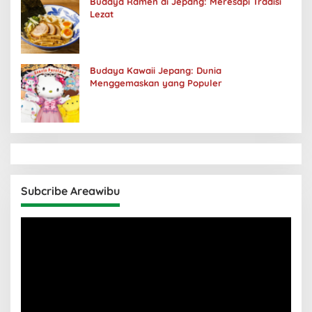
Budaya Ramen di Jepang: Meresapi Tradisi
Lezat
Budaya Kawaii Jepang: Dunia
Menggemaskan yang Populer
Subcribe Areawibu
Pemutar
Video