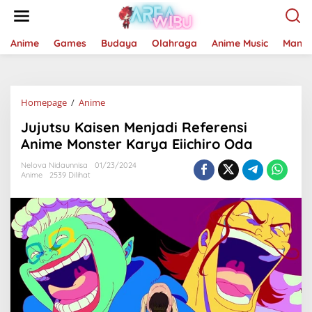
Lewati
ke
konten
Anime
Games
Budaya
Olahraga
Anime Music
Mang
Jujutsu
Homepage
/
Anime
Kaisen
Jujutsu Kaisen Menjadi Referensi
Menjadi
Referensi
Anime Monster Karya Eiichiro Oda
Anime
Monster
Nelova Nidaunnisa
01/23/2024
Anime
2539 Dilihat
Karya
Eiichiro
Oda