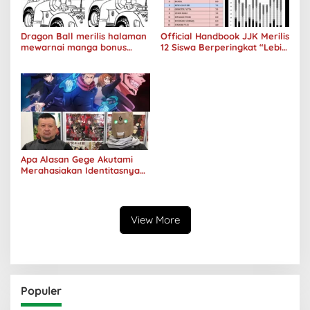
Dragon Ball merilis halaman
Official Handbook JJK Merilis
mewarnai manga bonus
12 Siswa Berperingkat “Lebih
Bulma Tahun 1987
Pintar” Dibandingkan Itadori
Yuji
Apa Alasan Gege Akutami
Merahasiakan Identitasnya
Bahkan Jenis Kelamin
Sekalipun?
View More
Populer