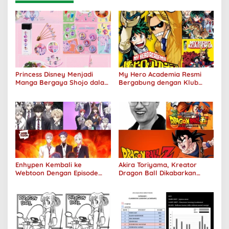
Princess Disney Menjadi
My Hero Academia Resmi
Manga Bergaya Shojo dalam
Bergabung dengan Klub
Kolaborasi DenganOh My
Penjualan 100 Juta Kopi
Café
Enhypen Kembali ke
Akira Toriyama, Kreator
Webtoon Dengan Episode
Dragon Ball Dikabarkan
Baru Dark Moon
Meninggal Pada Usia 68
Tahun