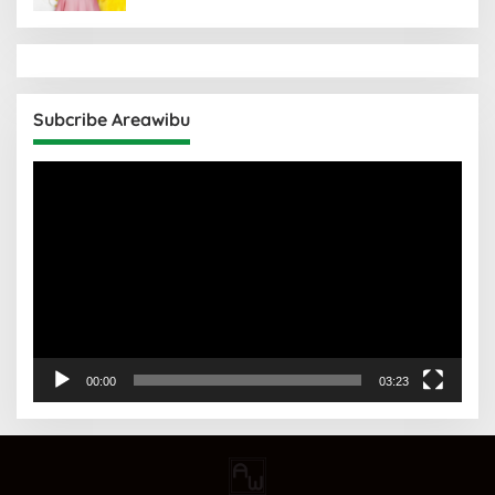
Subcribe Areawibu
Pemutar
Video
00:00
03:23