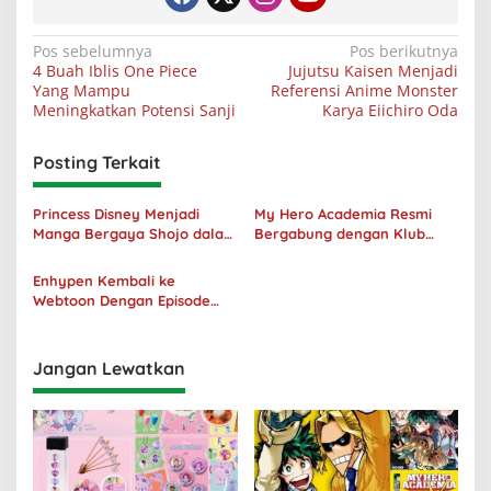
Navigasi
Pos sebelumnya
Pos berikutnya
4 Buah Iblis One Piece
Jujutsu Kaisen Menjadi
pos
Yang Mampu
Referensi Anime Monster
Meningkatkan Potensi Sanji
Karya Eiichiro Oda
Posting Terkait
Princess Disney Menjadi
My Hero Academia Resmi
Manga Bergaya Shojo dalam
Bergabung dengan Klub
Kolaborasi DenganOh My
Penjualan 100 Juta Kopi
Café
Enhypen Kembali ke
Webtoon Dengan Episode
Baru Dark Moon
Jangan Lewatkan