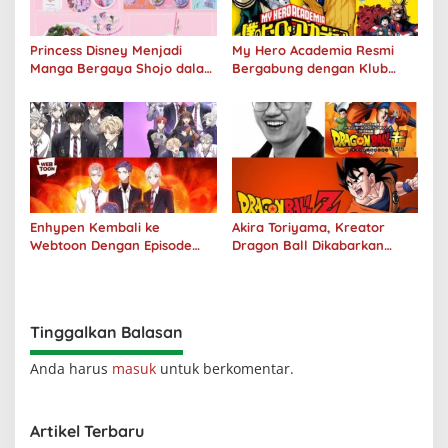
Princess Disney Menjadi
My Hero Academia Resmi
Manga Bergaya Shojo dalam
Bergabung dengan Klub
Kolaborasi DenganOh My
Penjualan 100 Juta Kopi
Café
Enhypen Kembali ke
Akira Toriyama, Kreator
Webtoon Dengan Episode
Dragon Ball Dikabarkan
Baru Dark Moon
Meninggal Pada Usia 68
Tahun
Tinggalkan Balasan
Anda harus
masuk
untuk berkomentar.
Artikel Terbaru