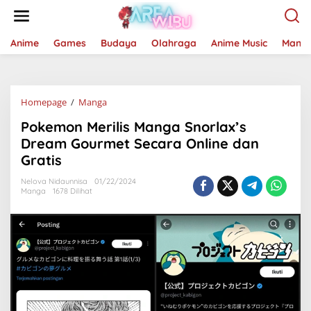
Lewati
ke
konten
Anime
Games
Budaya
Olahraga
Anime Music
Mang
Pokemon
Homepage
/
Manga
Merilis
Pokemon Merilis Manga Snorlax’s
Manga
Snorlax's
Dream Gourmet Secara Online dan
Dream
Gratis
Gourmet
Secara
Nelova Nidaunnisa
01/22/2024
Online
Manga
1678 Dilihat
dan
Gratis