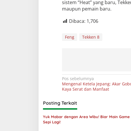
sistem “Heat” yang baru, Tek
maupun pemain baru.
Dibaca:
1,706
Feng
Tekken 8
Navigasi
Pos sebelumnya
Mengenal Ketela Jepang: Akar Gob
pos
Kaya Serat dan Manfaat
Posting Terkait
Yuk Mabar dengan Area Wibu! Biar Main Game
Sepi Lagi!