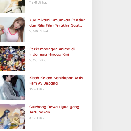
11278 Dilihat
Yua Mikami Umumkan Pensiun
dan Rilis Film Terakhir Saat
Ulang Tahun
10340 Dilihat
Perkembangan Anime di
Indonesia Hingga Kini
10310 Dilihat
Kisah Kelam Kehidupan Artis
Film AV Jepang
9557 Dilihat
Guizhong Dewa Liyue yang
Terlupakan
8755 Dilihat