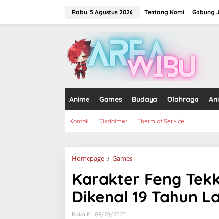
Lewati
ke
Rabu, 5 Agustus 2026
Tentang Kami
Gabung J
konten
tutup
Anime
Games
Budaya
Olahraga
An
Kontak
Disclaimer
Therm of Service
Karakter
Homepage
/
Games
Feng
Karakter Feng Tekk
Tekken
8
Dikenal 19 Tahun La
Kembali
Setelah
Dikenal
Riska K
09/20/2023