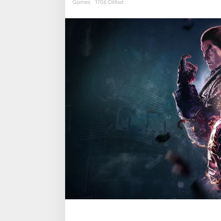
19
Games
1706 Dilihat
Tahun
Lalu