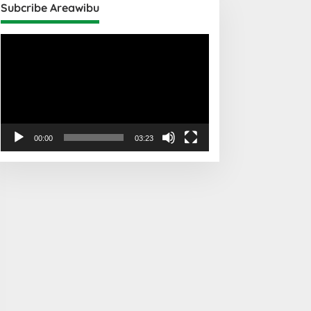
Subcribe Areawibu
Pemutar
Video
00:00
03:23