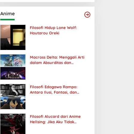
Anime
Filosofi Hidup Lone Wolf:
Houtarou Oreki
Macross Delta: Menggali Arti
dalam Absurditas dan
Tanggung Jawab
Filosofi Edogawa Rampo:
Antara Ilusi, Fantasi, dan
Realitas
Filosofi Alucard dari Anime
Hellsing: Jika Aku Tidak
Diterima oleh Dunia, Akan
Kuhancurkan Semuanya