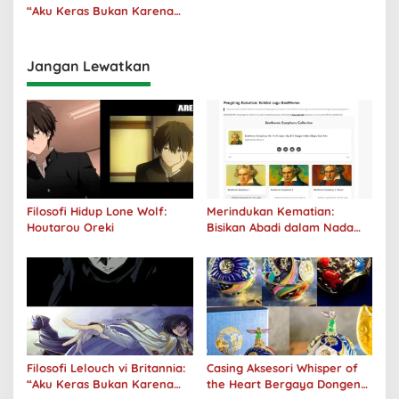
“Aku Keras Bukan Karena
Aku Jahat, Aku Hanya Ragu”
Jangan Lewatkan
Filosofi Hidup Lone Wolf:
Merindukan Kematian:
Houtarou Oreki
Bisikan Abadi dalam Nada
Kegelapan
Filosofi Lelouch vi Britannia:
Casing Aksesori Whisper of
“Aku Keras Bukan Karena
the Heart Bergaya Dongeng