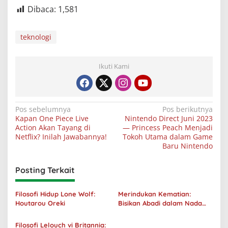
Dibaca:
1,581
teknologi
Ikuti Kami
Navigasi
Pos sebelumnya
Pos berikutnya
Kapan One Piece Live
Nintendo Direct Juni 2023
pos
Action Akan Tayang di
— Princess Peach Menjadi
Netflix? Inilah Jawabannya!
Tokoh Utama dalam Game
Baru Nintendo
Posting Terkait
Filosofi Hidup Lone Wolf:
Merindukan Kematian:
Houtarou Oreki
Bisikan Abadi dalam Nada
Kegelapan
Filosofi Lelouch vi Britannia: