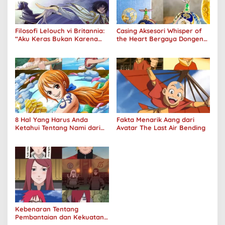
Filosofi Lelouch vi Britannia:
Casing Aksesori Whisper of
“Aku Keras Bukan Karena
the Heart Bergaya Dongeng
Aku Jahat, Aku Hanya Ragu”
Studio Ghibli Dirilis Ulang
8 Hal Yang Harus Anda
Fakta Menarik Aang dari
Ketahui Tentang Nami dari
Avatar The Last Air Bending
One Piece
Kebenaran Tentang
Pembantaian dan Kekuatan
Klan Uzumaki