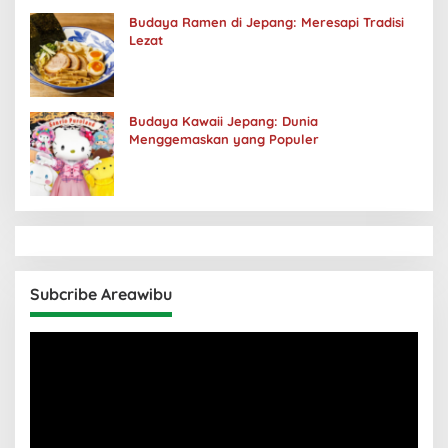
Budaya Ramen di Jepang: Meresapi Tradisi
Lezat
Budaya Kawaii Jepang: Dunia
Menggemaskan yang Populer
Subcribe Areawibu
Pemutar
Video