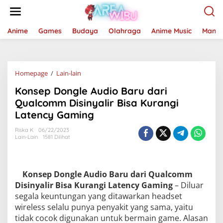
Lewati
ke
konten
Anime
Games
Budaya
Olahraga
Anime Music
Mang
Konsep
Homepage
/
Lain-lain
Dongle
Konsep Dongle Audio Baru dari
Audio
Baru
Qualcomm Disinyalir Bisa Kurangi
dari
Latency Gaming
Qualcomm
Disinyalir
Riska K
06/22/2023
Bisa
Lain-Lain
1581 Dilihat
Kurangi
Latency
Gaming
Konsep Dongle Audio Baru dari Qualcomm
Disinyalir Bisa Kurangi Latency Gaming
– Diluar
segala keuntungan yang ditawarkan headset
wireless selalu punya penyakit yang sama, yaitu
tidak cocok digunakan untuk bermain game. Alasan