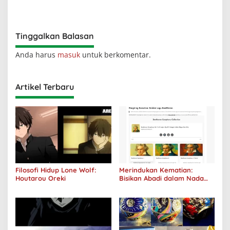
Aku Jahat, Aku Hanya Ragu”
Studio Ghibli Dirilis Ulang
Tinggalkan Balasan
Anda harus
masuk
untuk berkomentar.
Artikel Terbaru
Filosofi Hidup Lone Wolf:
Merindukan Kematian:
Houtarou Oreki
Bisikan Abadi dalam Nada
Kegelapan