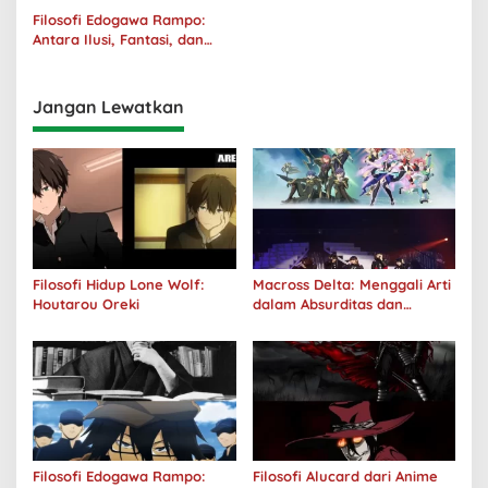
Filosofi Edogawa Rampo:
Antara Ilusi, Fantasi, dan
Realitas
Jangan Lewatkan
Filosofi Hidup Lone Wolf:
Macross Delta: Menggali Arti
Houtarou Oreki
dalam Absurditas dan
Tanggung Jawab
Filosofi Edogawa Rampo:
Filosofi Alucard dari Anime