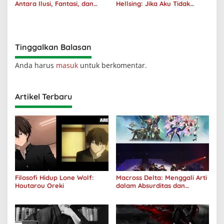
Antara Ilusi, Fantasi, dan
Hellsing: Jika Aku Tidak
Realitas
Diterima oleh Dunia, Akan
Kuhancurkan Semuanya
Tinggalkan Balasan
Anda harus
masuk
untuk berkomentar.
Artikel Terbaru
Filosofi Hidup Lone Wolf:
Macross Delta: Menggali Arti
Houtarou Oreki
dalam Absurditas dan
Tanggung Jawab