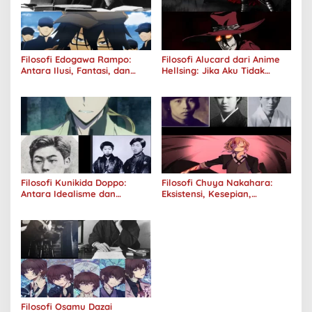
Filosofi Edogawa Rampo:
Filosofi Alucard dari Anime
Antara Ilusi, Fantasi, dan
Hellsing: Jika Aku Tidak
Realitas
Diterima oleh Dunia, Akan
Kuhancurkan Semuanya
Filosofi Kunikida Doppo:
Filosofi Chuya Nakahara:
Antara Idealisme dan
Eksistensi, Kesepian,
Romantisme
Melankolis, dan Kerinduan
Filosofi Osamu Dazai