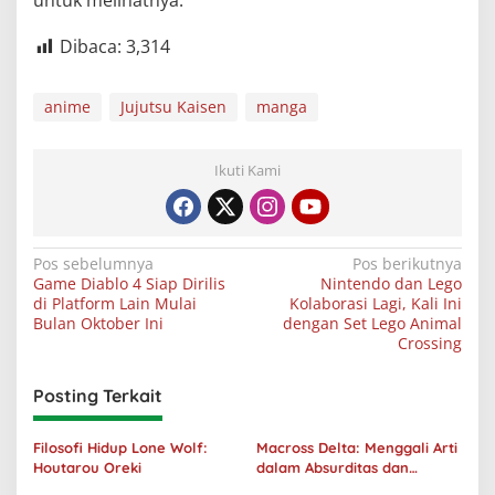
untuk melihatnya.
Dibaca:
3,314
anime
Jujutsu Kaisen
manga
Ikuti Kami
Navigasi
Pos sebelumnya
Pos berikutnya
Game Diablo 4 Siap Dirilis
Nintendo dan Lego
pos
di Platform Lain Mulai
Kolaborasi Lagi, Kali Ini
Bulan Oktober Ini
dengan Set Lego Animal
Crossing
Posting Terkait
Filosofi Hidup Lone Wolf:
Macross Delta: Menggali Arti
Houtarou Oreki
dalam Absurditas dan
Tanggung Jawab