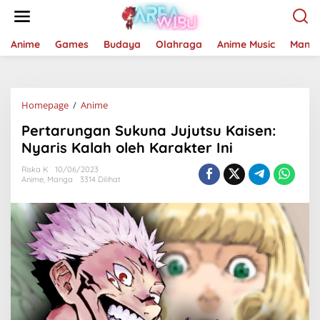
Lewati
ke
konten
Anime
Games
Budaya
Olahraga
Anime Music
Mang
Pertarungan
Homepage
/
Anime
Sukuna
Pertarungan Sukuna Jujutsu Kaisen:
Jujutsu
Kaisen:
Nyaris Kalah oleh Karakter Ini
Nyaris
Kalah
Riska K
10/06/2023
Anime
,
Manga
3314 Dilihat
oleh
Karakter
Ini