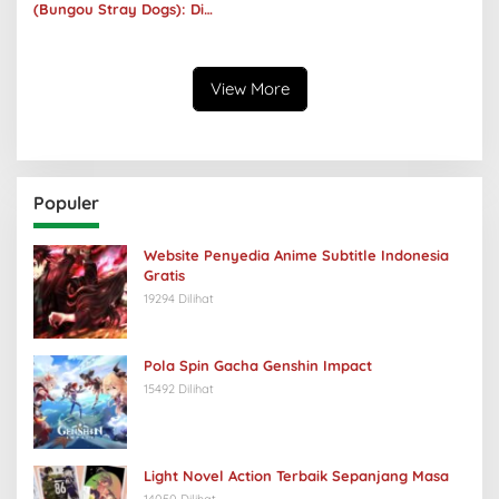
(Bungou Stray Dogs): Di
Balik Senyumnya, Jurang
Keabsurdan Menganga
View More
Populer
Website Penyedia Anime Subtitle Indonesia
Gratis
19294 Dilihat
Pola Spin Gacha Genshin Impact
15492 Dilihat
Light Novel Action Terbaik Sepanjang Masa
14050 Dilihat