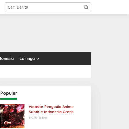
tutup
donesia
Lainnya
Populer
Website Penyedia Anime
Subtitle Indonesia Gratis
19285 Dilihat