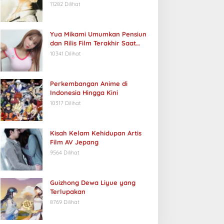
11282 Dilihat
Yua Mikami Umumkan Pensiun
dan Rilis Film Terakhir Saat
Ulang Tahun
10341 Dilihat
Perkembangan Anime di
Indonesia Hingga Kini
10317 Dilihat
Kisah Kelam Kehidupan Artis
Film AV Jepang
9564 Dilihat
Guizhong Dewa Liyue yang
Terlupakan
8769 Dilihat