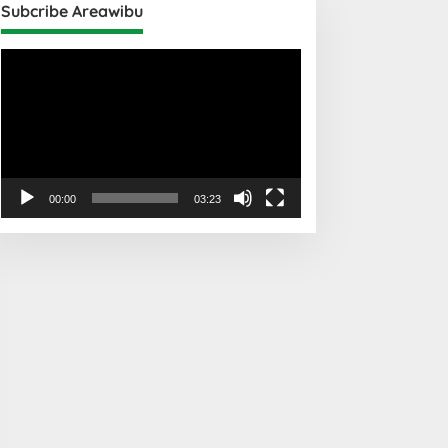
Subcribe Areawibu
Pemutar
Video
00:00
03:23