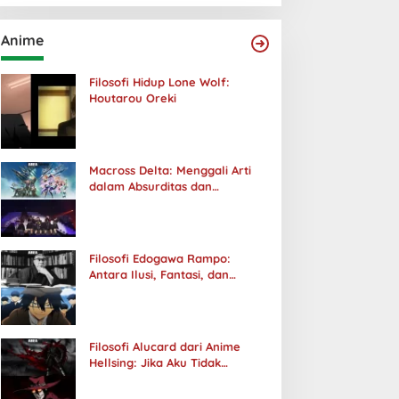
Anime
Filosofi Hidup Lone Wolf:
Houtarou Oreki
Macross Delta: Menggali Arti
dalam Absurditas dan
Tanggung Jawab
Filosofi Edogawa Rampo:
Antara Ilusi, Fantasi, dan
Realitas
Filosofi Alucard dari Anime
Hellsing: Jika Aku Tidak
Diterima oleh Dunia, Akan
Kuhancurkan Semuanya