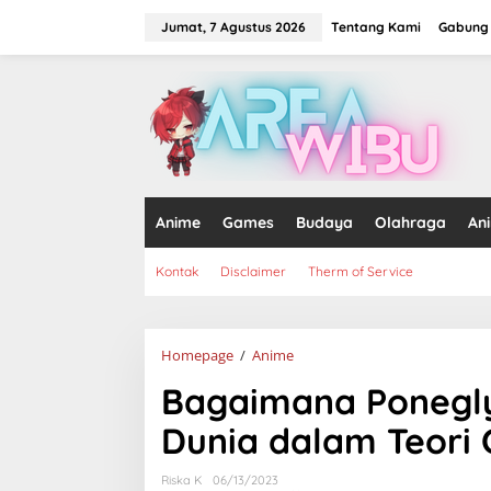
Lewati
ke
Jumat, 7 Agustus 2026
Tentang Kami
Gabung 
konten
tutup
Anime
Games
Budaya
Olahraga
An
Kontak
Disclaimer
Therm of Service
Bagaimana
Homepage
/
Anime
Poneglyph
Bagaimana Ponegly
Tersebar
di
Dunia dalam Teori 
Seluruh
Dunia
dalam
Riska K
06/13/2023