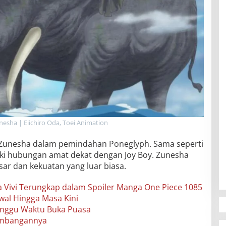
nesha | Eiichiro Oda, Toei Animation
n Zunesha dalam pemindahan Poneglyph. Sama seperti
ki hubungan amat dekat dengan Joy Boy. Zunesha
ar dan kekuatan yang luar biasa.
a Vivi Terungkap dalam Spoiler Manga One Piece 1085
wal Hingga Masa Kini
unggu Waktu Buka Puasa
kembangannya