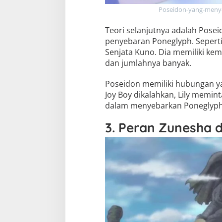
Poseidon-yang-menye
Teori selanjutnya adalah Pose
penyebaran Poneglyph. Seperti 
Senjata Kuno. Dia memiliki k
dan jumlahnya banyak.
Poseidon memiliki hubungan ya
Joy Boy dikalahkan, Lily memi
dalam menyebarkan Poneglyph
3. Peran Zunesha