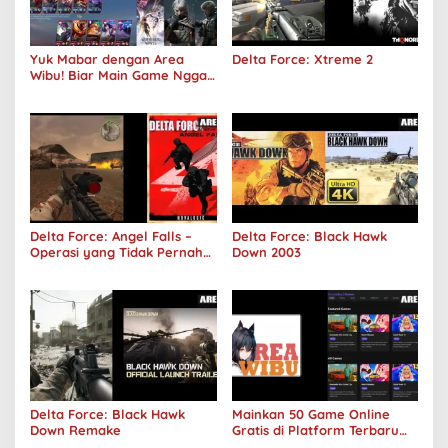
Yuk Mabar dengan Area
Delta Force: Xtreme 2
Wibu! Biar Main Game Nggak
Sepi Lagi!
Delta Force: Angel Falls –
Delta Force: Black Hawk
Operasi yang Tidak Pernah
Down 2003
Terjadi
Delta Force: Black Hawk
Mainkan 50 Game Online
Down Remake
Gratis di Platform Terbaru
Areawibu