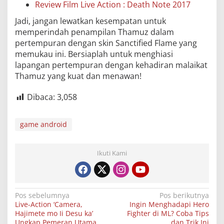
Review Film Live Action : Death Note 2017
Jadi, jangan lewatkan kesempatan untuk
memperindah penampilan Thamuz dalam
pertempuran dengan skin Sanctified Flame yang
memukau ini. Bersiaplah untuk menghiasi
lapangan pertempuran dengan kehadiran malaikat
Thamuz yang kuat dan menawan!
Dibaca:
3,058
game android
Ikuti Kami
Navigasi
Pos sebelumnya
Pos berikutnya
Live-Action ‘Camera,
Ingin Menghadapi Hero
pos
Hajimete mo Ii Desu ka’
Fighter di ML? Coba Tips
Ungkap Pemeran Utama,
dan Trik Ini