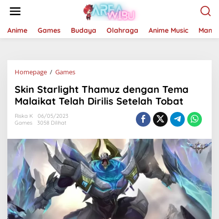
Lewati
ke
konten
Anime
Games
Budaya
Olahraga
Anime Music
Mang
Skin
Homepage
/
Games
Starlight
Skin Starlight Thamuz dengan Tema
Thamuz
dengan
Malaikat Telah Dirilis Setelah Tobat
Tema
Malaikat
Riska K
06/05/2023
Games
3058 Dilihat
Telah
Dirilis
Setelah
Tobat