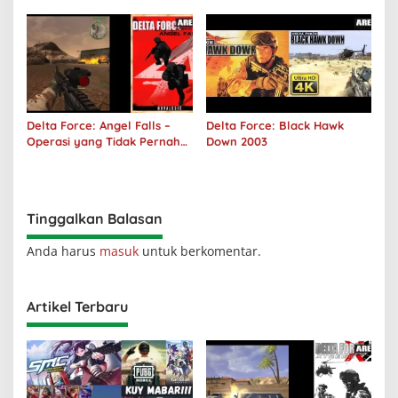
Sepi Lagi!
Delta Force: Angel Falls –
Delta Force: Black Hawk
Operasi yang Tidak Pernah
Down 2003
Terjadi
Tinggalkan Balasan
Anda harus
masuk
untuk berkomentar.
Artikel Terbaru