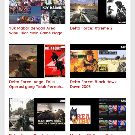
Yuk Mabar dengan Area
Delta Force: Xtreme 2
Wibu! Biar Main Game Nggak
Sepi Lagi!
Delta Force: Angel Falls –
Delta Force: Black Hawk
Operasi yang Tidak Pernah
Down 2003
Terjadi