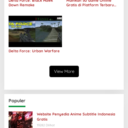
Delta Force: Black Hawk
Mainkan 50 Game Online
Down Remake
Gratis di Platform Terbaru
Areawibu
Delta Force: Urban Warfare
View More
Populer
Website Penyedia Anime Subtitle Indonesia
Gratis
19282 Dilihat