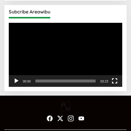
Subcribe Areawibu
Pemutar
Video
00:00
03:23