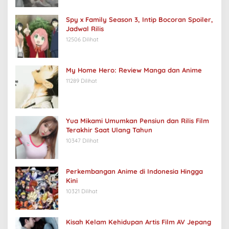
Spy x Family Season 3, Intip Bocoran Spoiler,
Jadwal Rilis
12506 Dilihat
My Home Hero: Review Manga dan Anime
11289 Dilihat
Yua Mikami Umumkan Pensiun dan Rilis Film
Terakhir Saat Ulang Tahun
10347 Dilihat
Perkembangan Anime di Indonesia Hingga
Kini
10321 Dilihat
Kisah Kelam Kehidupan Artis Film AV Jepang