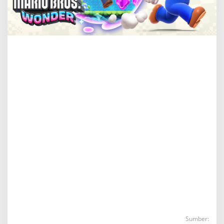
Sumber: