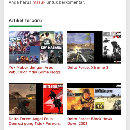
Anda harus
masuk
untuk berkomentar.
Artikel Terbaru
Yuk Mabar dengan Area
Delta Force: Xtreme 2
Wibu! Biar Main Game Nggak
Sepi Lagi!
Delta Force: Angel Falls –
Delta Force: Black Hawk
Operasi yang Tidak Pernah
Down 2003
Terjadi