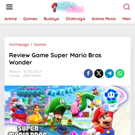
Lewati
ke
konten
Anime
Games
Budaya
Olahraga
Anime Music
Mang
Review
Homepage
/
Games
Game
Review Game Super Mario Bros
Super
Mario
Wonder
Bros
Wonder
Riska K
10/30/2023
Games
2800 Dilihat