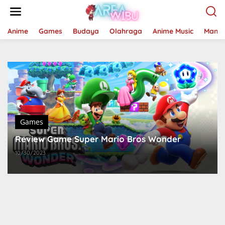
Lewati
ke
konten
Anime
Games
Budaya
Olahraga
Anime Music
Mang
Games
Review Game Super Mario Bros Wonder
10/30/2023