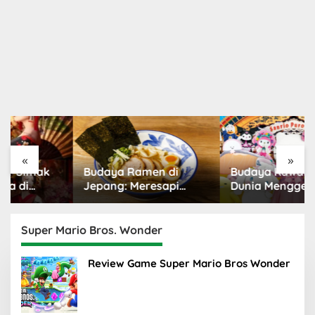
«
»
Budaya Ramen di
Budaya Kawaii Jepang:
Jepang: Meresapi
Dunia Menggemaskan
Tradisi Lezat
yang Populer
Super Mario Bros. Wonder
Review Game Super Mario Bros Wonder