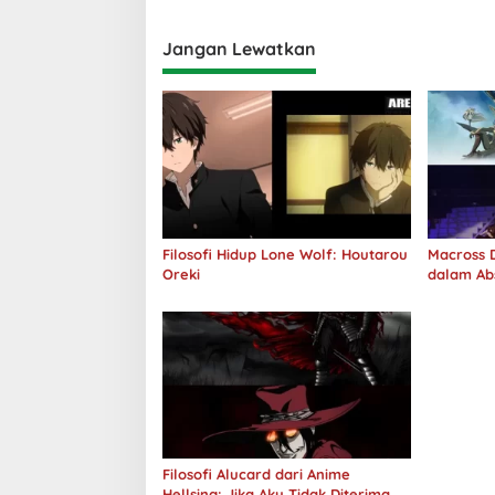
Jangan Lewatkan
Filosofi Hidup Lone Wolf: Houtarou
Macross D
Oreki
dalam Ab
Jawab
Filosofi Alucard dari Anime
Hellsing: Jika Aku Tidak Diterima