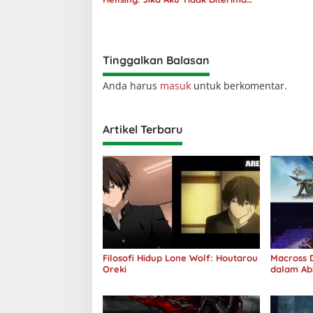
oleh Dunia, Akan Kuhancurkan
Semuanya
Tinggalkan Balasan
Anda harus
masuk
untuk berkomentar.
Artikel Terbaru
Filosofi Hidup Lone Wolf: Houtarou
Macross D
Oreki
dalam Ab
Jawab