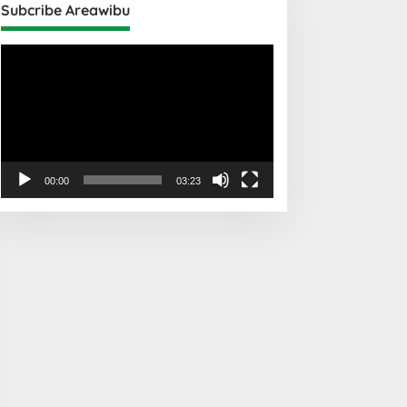
Subcribe Areawibu
Pemutar
Video
00:00
03:23