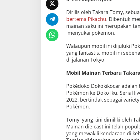
Dirilis oleh Takara Tomy, seb
bertema Pikachu
. Dibentuk men
mainan saku ini merupakan tam
menyukai pokemon.
Walaupun mobil ini dijuluki Po
yang fantastis, mobil ini sebe
di jalanan Tokyo.
Mobil Mainan Terbaru Takar
Pokédoko Dokokikocar adalah bu
Pokémon ke Doko Iku. Serial liv
2022, bertindak sebagai variet
Pokémon.
Tomy, yang kini dimiliki oleh T
Mainan die-cast ini telah popu
yang mewakili kendaraan di keh