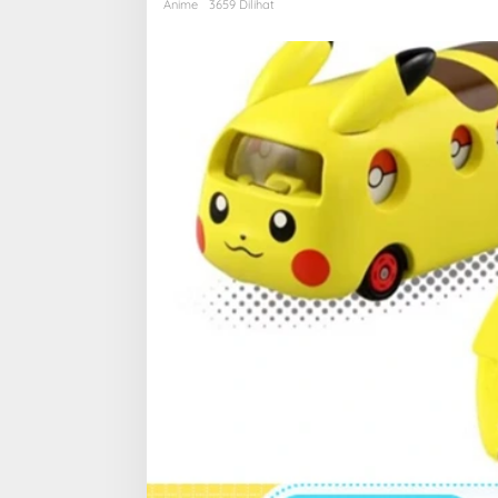
Berdasarkan
Anime
3659 Dilihat
Kehidupan
Nyata