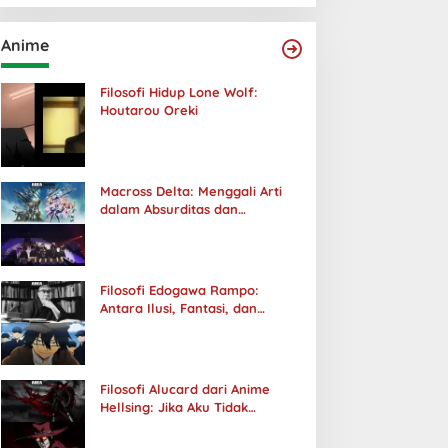
Anime
Filosofi Hidup Lone Wolf:
Houtarou Oreki
Macross Delta: Menggali Arti
dalam Absurditas dan
Tanggung Jawab
Filosofi Edogawa Rampo:
Antara Ilusi, Fantasi, dan
Realitas
Filosofi Alucard dari Anime
Hellsing: Jika Aku Tidak
Diterima oleh Dunia, Akan
Kuhancurkan Semuanya