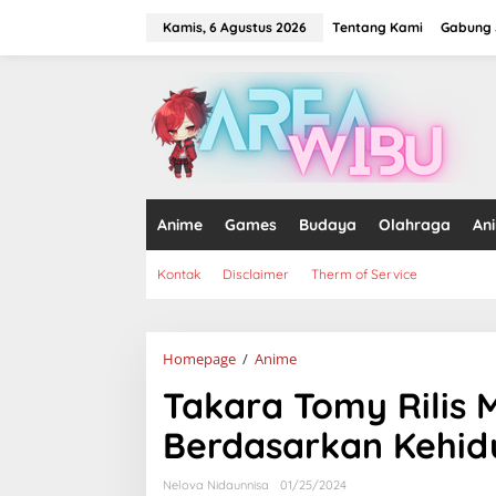
Lewati
ke
Kamis, 6 Agustus 2026
Tentang Kami
Gabung J
konten
tutup
Anime
Games
Budaya
Olahraga
An
Kontak
Disclaimer
Therm of Service
Takara
Homepage
/
Anime
Tomy
Takara Tomy Rilis M
Rilis
Miniatur
Berdasarkan Kehid
Mobil
Bus
Pikachu
Nelova Nidaunnisa
01/25/2024