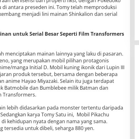
an berlisensi dari properti fiksi, dengan Pokédoko
u di antara preseden ini. Tomy telah memproduksi
rkembang menjadi lini mainan Shinkalion dan serial
an untuk Serial Besar Seperti Film Transformers
ah menciptakan mainan lainnya yang laku di pasaran.
no, yang merupakan mobil pilihan protagonis
ime/manga Initial D. Mobil kuning ikonik dari Lupin III
jajaran produk tersebut, bersama dengan beberapa
 anime Hayao Miyazaki. Selain itu juga terdapat
uk Batmobile dan Bumblebee milik Batman dan
n Transformers.
in lebih didasarkan pada monster tertentu daripada
 Sedangkan karya Tomy Satu ini, Mobil Pikachu
n di kehidupan nyata dengan nama yang sama.
tersedia untuk dibeli, seharga 880 yen.