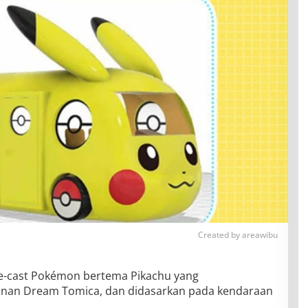
Created by areawibu
ie-cast Pokémon bertema Pikachu yang
inan Dream Tomica, dan didasarkan pada kendaraan