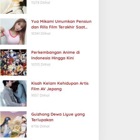
11278 Dilihat
Yua Mikami Umumkan Pensiun
dan Rilis Film Terakhir Saat
Ulang Tahun
10341 Dilihat
Perkembangan Anime di
Indonesia Hingga Kini
10313 Dilihat
Kisah Kelam Kehidupan Artis
Film AV Jepang
9557 Dilihat
Guizhong Dewa Liyue yang
Terlupakan
8756 Dilihat