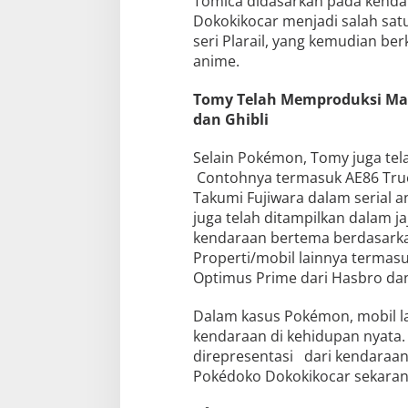
Tomica didasarkan pada kendara
Dokokikocar menjadi salah sat
seri Plarail, yang kemudian be
anime.
Tomy Telah Memproduksi Main
dan Ghibli
Selain Pokémon, Tomy juga tel
Contohnya termasuk AE86 True
Takumi Fujiwara dalam serial an
juga telah ditampilkan dalam 
kendaraan bertema berdasarkan
Properti/mobil lainnya termas
Optimus Prime dari Hasbro da
Dalam kasus Pokémon, mobil la
kendaraan di kehidupan nyata.
direpresentasi dari kendaraa
Pokédoko Dokokikocar sekarang 