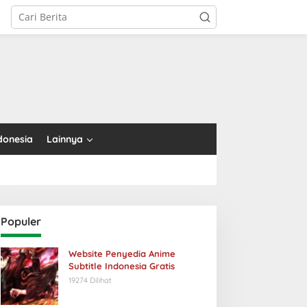
tutup
donesia
Lainnya
Populer
Website Penyedia Anime
Subtitle Indonesia Gratis
19274 Dilihat