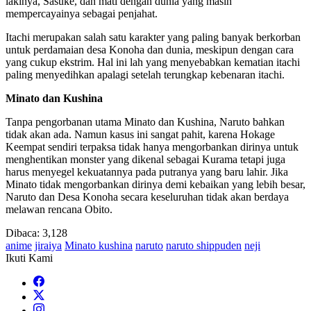
lakinya, Sasuke, dan mati dengan dunia yang masih
mempercayainya sebagai penjahat.
Itachi merupakan salah satu karakter yang paling banyak berkorban
untuk perdamaian desa Konoha dan dunia, meskipun dengan cara
yang cukup ekstrim. Hal ini lah yang menyebabkan kematian itachi
paling menyedihkan apalagi setelah terungkap kebenaran itachi.
Minato dan Kushina
Tanpa pengorbanan utama Minato dan Kushina, Naruto bahkan
tidak akan ada. Namun kasus ini sangat pahit, karena Hokage
Keempat sendiri terpaksa tidak hanya mengorbankan dirinya untuk
menghentikan monster yang dikenal sebagai Kurama tetapi juga
harus menyegel kekuatannya pada putranya yang baru lahir. Jika
Minato tidak mengorbankan dirinya demi kebaikan yang lebih besar,
Naruto dan Desa Konoha secara keseluruhan tidak akan berdaya
melawan rencana Obito.
Dibaca:
3,128
anime
jiraiya
Minato kushina
naruto
naruto shippuden
neji
Ikuti Kami