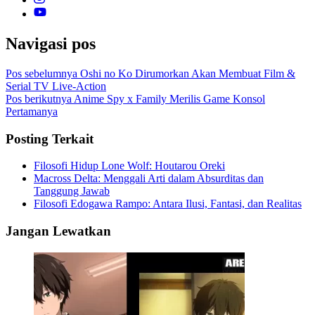
Navigasi pos
Pos sebelumnya
Oshi no Ko Dirumorkan Akan Membuat Film &
Serial TV Live-Action
Pos berikutnya
Anime Spy x Family Merilis Game Konsol
Pertamanya
Posting Terkait
Filosofi Hidup Lone Wolf: Houtarou Oreki
Macross Delta: Menggali Arti dalam Absurditas dan
Tanggung Jawab
Filosofi Edogawa Rampo: Antara Ilusi, Fantasi, dan Realitas
Jangan Lewatkan