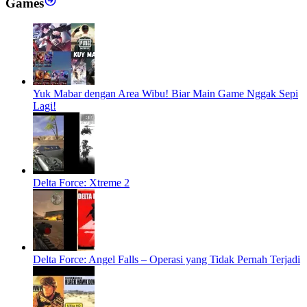
Games
Yuk Mabar dengan Area Wibu! Biar Main Game Nggak Sepi
Lagi!
Delta Force: Xtreme 2
Delta Force: Angel Falls – Operasi yang Tidak Pernah Terjadi