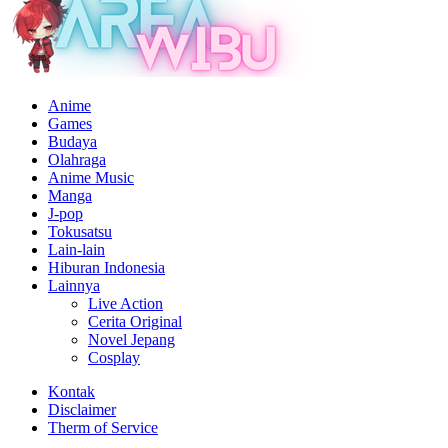
Anime
Games
Budaya
Olahraga
Anime Music
Manga
J-pop
Tokusatsu
Lain-lain
Hiburan Indonesia
Lainnya
Live Action
Cerita Original
Novel Jepang
Cosplay
Kontak
Disclaimer
Therm of Service