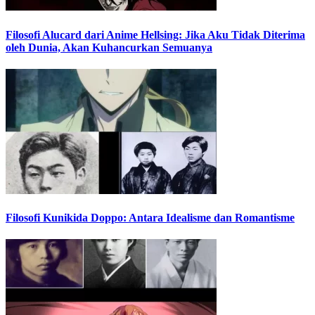
Filosofi Alucard dari Anime Hellsing: Jika Aku Tidak Diterima
oleh Dunia, Akan Kuhancurkan Semuanya
Filosofi Kunikida Doppo: Antara Idealisme dan Romantisme