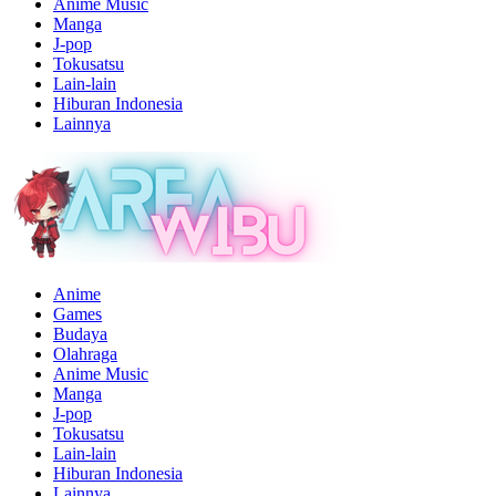
Anime Music
Manga
J-pop
Tokusatsu
Lain-lain
Hiburan Indonesia
Lainnya
Anime
Games
Budaya
Olahraga
Anime Music
Manga
J-pop
Tokusatsu
Lain-lain
Hiburan Indonesia
Lainnya