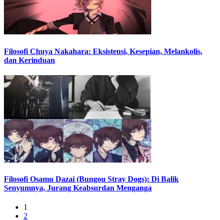
Filosofi Chuya Nakahara: Eksistensi, Kesepian, Melankolis,
dan Kerinduan
Filosofi Osamu Dazai (Bungou Stray Dogs): Di Balik
Senyumnya, Jurang Keabsurdan Menganga
1
2