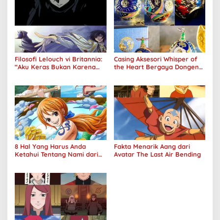
Filosofi Lelouch vi Britannia:
Casing Aksesori Whisper of
“Aku Keras Bukan Karena
the Heart Bergaya Dongeng
Aku Jahat, Aku Hanya Ragu”
Studio Ghibli Dirilis Ulang
8 Hal Yang Harus Anda
Fakta Menarik Aang dari
Ketahui Tentang Nami dari
Avatar The Last Air Bending
One Piece