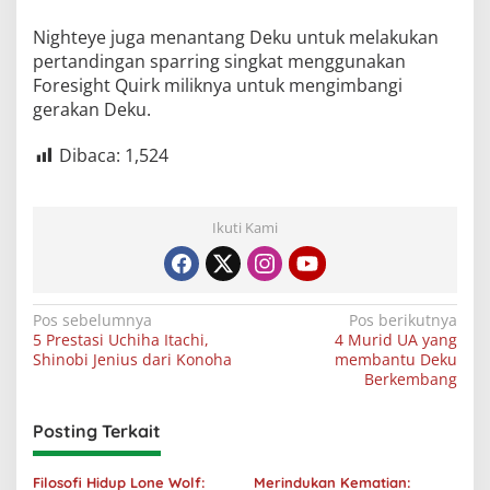
Nighteye juga menantang Deku untuk melakukan
pertandingan sparring singkat menggunakan
Foresight Quirk miliknya untuk mengimbangi
gerakan Deku.
Dibaca:
1,524
Ikuti Kami
Navigasi
Pos sebelumnya
Pos berikutnya
5 Prestasi Uchiha Itachi,
4 Murid UA yang
pos
Shinobi Jenius dari Konoha
membantu Deku
Berkembang
Posting Terkait
Filosofi Hidup Lone Wolf:
Merindukan Kematian: