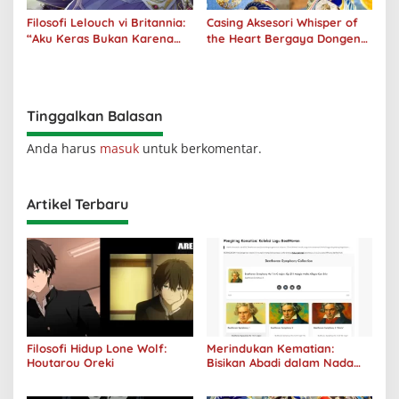
Filosofi Lelouch vi Britannia:
Casing Aksesori Whisper of
“Aku Keras Bukan Karena
the Heart Bergaya Dongeng
Aku Jahat, Aku Hanya Ragu”
Studio Ghibli Dirilis Ulang
Tinggalkan Balasan
Anda harus
masuk
untuk berkomentar.
Artikel Terbaru
Filosofi Hidup Lone Wolf:
Merindukan Kematian:
Houtarou Oreki
Bisikan Abadi dalam Nada
Kegelapan