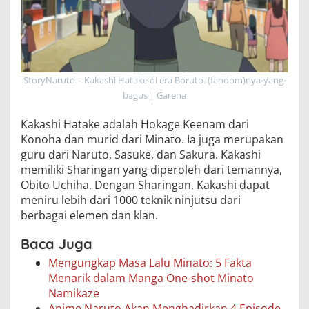
StoryNaruto – Kakashi Hatake di era Boruto. (fandom)nya-yang-
bagus | Garena
Kakashi Hatake adalah Hokage Keenam dari
Konoha dan murid dari Minato. Ia juga merupakan
guru dari Naruto, Sasuke, dan Sakura. Kakashi
memiliki Sharingan yang diperoleh dari temannya,
Obito Uchiha. Dengan Sharingan, Kakashi dapat
meniru lebih dari 1000 teknik ninjutsu dari
berbagai elemen dan klan.
Baca Juga
Mengungkap Masa Lalu Minato: 5 Fakta
Menarik dalam Manga One-shot Minato
Namikaze
Anime Naruto Akan Menghadirkan 4 Episode