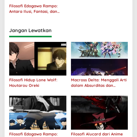
Filosofi Edogawa Rampo:
Antara Ilusi, Fantasi, dan
Realitas
Jangan Lewatkan
Filosofi Hidup Lone Wolf:
Macross Delta: Menggali Arti
Houtarou Oreki
dalam Absurditas dan
Tanggung Jawab
Filosofi Edogawa Rampo:
Filosofi Alucard dari Anime