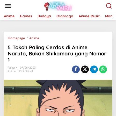
Lewati
ke
konten
Anime
Games
Budaya
Olahraga
Anime Music
Mang
5
Homepage
/
Anime
Tokoh
5 Tokoh Paling Cerdas di Anime
Paling
Cerdas
Naruto, Bukan Shikamaru yang Nomor
di
1
Anime
Naruto,
Riska K
07/26/2023
Bukan
Anime
3512 Dilihat
Shikamaru
yang
Nomor
1