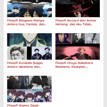
Filosofi Edogawa Rampo:
Filosofi Alucard dari Anime
Antara Ilusi, Fantasi, dan
Hellsing: Jika Aku Tidak
Realitas
Diterima oleh Dunia, Akan
Kuhancurkan Semuanya
Filosofi Kunikida Doppo:
Filosofi Chuya Nakahara:
Antara Idealisme dan
Eksistensi, Kesepian,
Romantisme
Melankolis, dan Kerinduan
Filosofi Osamu Dazai