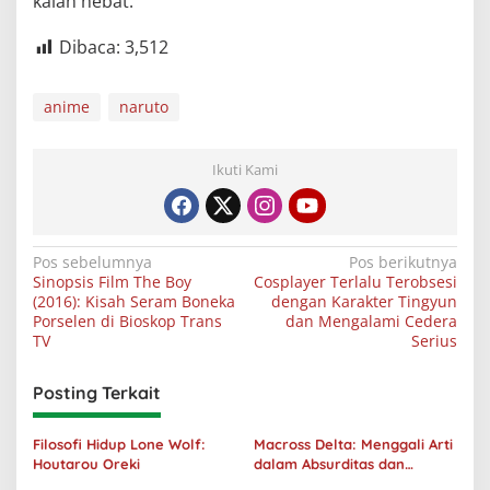
kalah hebat.
Dibaca:
3,512
anime
naruto
Ikuti Kami
Navigasi
Pos sebelumnya
Pos berikutnya
Sinopsis Film The Boy
Cosplayer Terlalu Terobsesi
pos
(2016): Kisah Seram Boneka
dengan Karakter Tingyun
Porselen di Bioskop Trans
dan Mengalami Cedera
TV
Serius
Posting Terkait
Filosofi Hidup Lone Wolf:
Macross Delta: Menggali Arti
Houtarou Oreki
dalam Absurditas dan
Tanggung Jawab