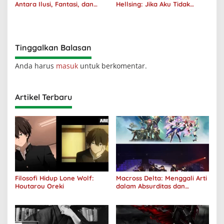
Antara Ilusi, Fantasi, dan
Hellsing: Jika Aku Tidak
Realitas
Diterima oleh Dunia, Akan
Kuhancurkan Semuanya
Tinggalkan Balasan
Anda harus
masuk
untuk berkomentar.
Artikel Terbaru
Filosofi Hidup Lone Wolf:
Macross Delta: Menggali Arti
Houtarou Oreki
dalam Absurditas dan
Tanggung Jawab