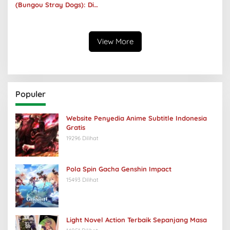
(Bungou Stray Dogs): Di
Balik Senyumnya, Jurang
Keabsurdan Menganga
View More
Populer
Website Penyedia Anime Subtitle Indonesia
Gratis
19296 Dilihat
Pola Spin Gacha Genshin Impact
15493 Dilihat
Light Novel Action Terbaik Sepanjang Masa