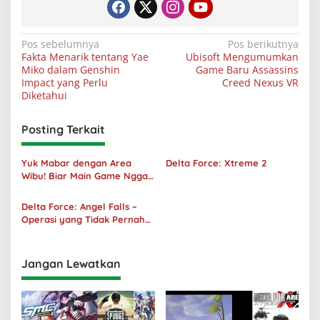
Navigasi
Pos sebelumnya
Pos berikutnya
Fakta Menarik tentang Yae
Ubisoft Mengumumkan
pos
Miko dalam Genshin
Game Baru Assassins
Impact yang Perlu
Creed Nexus VR
Diketahui
Posting Terkait
Yuk Mabar dengan Area
Delta Force: Xtreme 2
Wibu! Biar Main Game Nggak
Sepi Lagi!
Delta Force: Angel Falls –
Operasi yang Tidak Pernah
Terjadi
Jangan Lewatkan