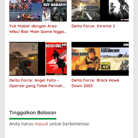
Yuk Mabar dengan Area
Delta Force: Xtreme 2
Wibu! Biar Main Game Nggak
Sepi Lagi!
Delta Force: Angel Falls –
Delta Force: Black Hawk
Operasi yang Tidak Pernah
Down 2003
Terjadi
Tinggalkan Balasan
Anda harus
masuk
untuk berkomentar.