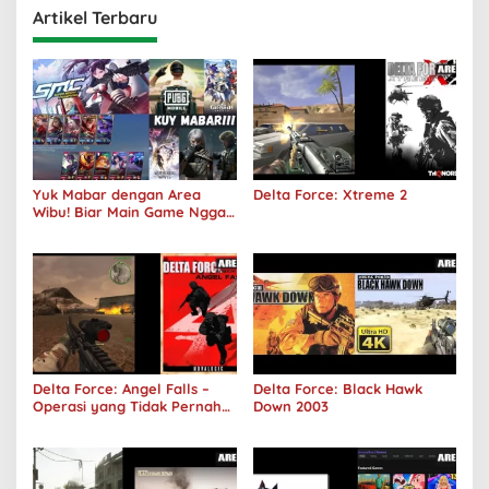
Artikel Terbaru
Yuk Mabar dengan Area
Delta Force: Xtreme 2
Wibu! Biar Main Game Nggak
Sepi Lagi!
Delta Force: Angel Falls –
Delta Force: Black Hawk
Operasi yang Tidak Pernah
Down 2003
Terjadi