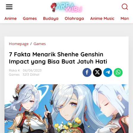
Lewati
ke
konten
Anime
Games
Budaya
Olahraga
Anime Music
Mang
7
Homepage
/
Games
Fakta
7 Fakta Menarik Shenhe Genshin
Menarik
Shenhe
Impact yang Bisa Buat Jatuh Hati
Genshin
Impact
Riska K
06/06/2023
Games
3213 Dilihat
yang
Bisa
Buat
Jatuh
Hati