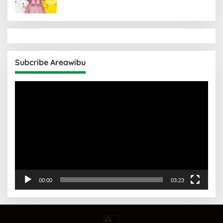
Subcribe Areawibu
Pemutar
Video
00:00
03:23