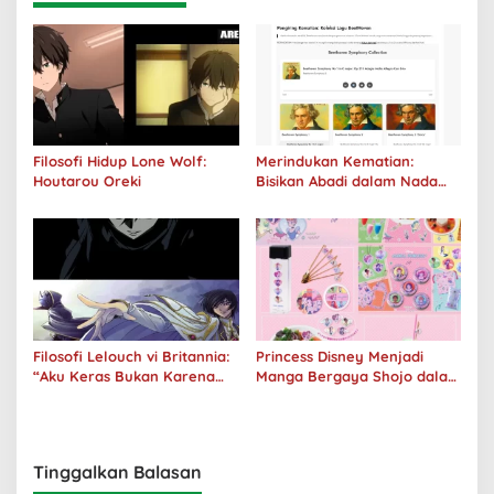
Filosofi Hidup Lone Wolf:
Merindukan Kematian:
Houtarou Oreki
Bisikan Abadi dalam Nada
Kegelapan
Filosofi Lelouch vi Britannia:
Princess Disney Menjadi
“Aku Keras Bukan Karena
Manga Bergaya Shojo dalam
Aku Jahat, Aku Hanya Ragu”
Kolaborasi DenganOh My
Café
Tinggalkan Balasan