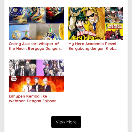
Aku Jahat, Aku Hanya Ragu”
Kolaborasi DenganOh My
Café
Casing Aksesori Whisper of
My Hero Academia Resmi
the Heart Bergaya Dongeng
Bergabung dengan Klub
Studio Ghibli Dirilis Ulang
Penjualan 100 Juta Kopi
Enhypen Kembali ke
Webtoon Dengan Episode
Baru Dark Moon
View More