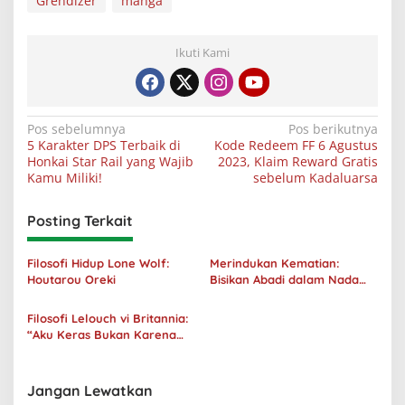
Grendizer
manga
Ikuti Kami
Navigasi
Pos sebelumnya
Pos berikutnya
5 Karakter DPS Terbaik di
Kode Redeem FF 6 Agustus
pos
Honkai Star Rail yang Wajib
2023, Klaim Reward Gratis
Kamu Miliki!
sebelum Kadaluarsa
Posting Terkait
Filosofi Hidup Lone Wolf:
Merindukan Kematian:
Houtarou Oreki
Bisikan Abadi dalam Nada
Kegelapan
Filosofi Lelouch vi Britannia:
“Aku Keras Bukan Karena
Aku Jahat, Aku Hanya Ragu”
Jangan Lewatkan