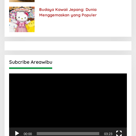
Budaya Kawaii Jepang: Dunia
Menggemaskan yang Populer
Subcribe Areawibu
Pemutar
Video
00:00
03:23