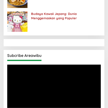
Budaya Kawaii Jepang: Dunia
Menggemaskan yang Populer
Subcribe Areawibu
Pemutar
Video