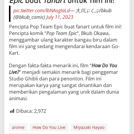
Epic
buat
fanart
untuk film ini!
pic.twitter.com/lbNAogIaLd
— 大川ぶくぶ/bkub
(@bkub_comic)
July 11, 2023
Pencipta Pop Team Epic buat fanart untuk film ini!
Pencipta komik “
Pop Team Epic
“, Bkub Okawa,
menggambar ulang karakter bangau biru dalam
film ini yang sedang mengendarai kendaraan Go-
Kart.
Dengan fakta-fakta menarik ini, film “
How Do You
Live?
” menjadi semakin menarik bagi penggemar
Studio Ghibli dan para penonton. Film ini
merupakan karya yang sangat dinantikan dan
memberikan pengalaman yang unik dalam dunia
animasi.
Dibaca:
2,972
anime
How Do You Live
Miyazaki Hayao