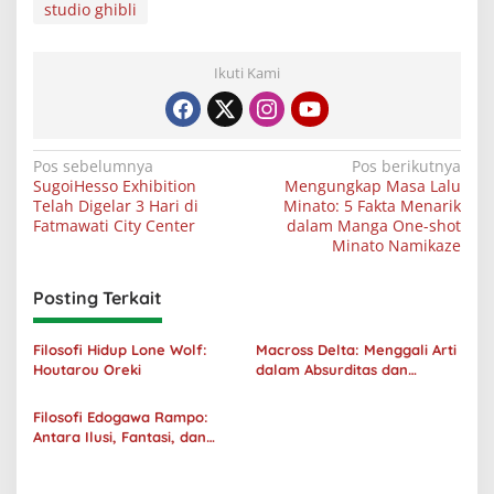
studio ghibli
Ikuti Kami
Navigasi
Pos sebelumnya
Pos berikutnya
SugoiHesso Exhibition
Mengungkap Masa Lalu
pos
Telah Digelar 3 Hari di
Minato: 5 Fakta Menarik
Fatmawati City Center
dalam Manga One-shot
Minato Namikaze
Posting Terkait
Filosofi Hidup Lone Wolf:
Macross Delta: Menggali Arti
Houtarou Oreki
dalam Absurditas dan
Tanggung Jawab
Filosofi Edogawa Rampo:
Antara Ilusi, Fantasi, dan
Realitas