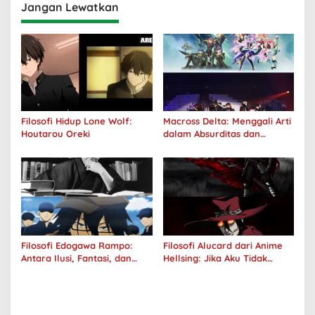
Jangan Lewatkan
Filosofi Hidup Lone Wolf:
Macross Delta: Menggali Arti
Houtarou Oreki
dalam Absurditas dan
Tanggung Jawab
Filosofi Edogawa Rampo:
Filosofi Alucard dari Anime
Antara Ilusi, Fantasi, dan
Hellsing: Jika Aku Tidak
Realitas
Diterima oleh Dunia, Akan
Kuhancurkan Semuanya