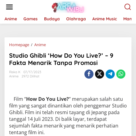
Lewati
ke
konten
Anime
Games
Budaya
Olahraga
Anime Music
Mang
Studio
Homepage
/
Anime
Ghibli
Studio Ghibli ‘How Do You Live?’ – 9
'How
Do
Fakta Menarik Tanpa Promosi
You
Live?'
Riska K
07/17/2023
Anime
2972 Dilihat
-
9
Fakta
Menarik
Film “
How Do You Live?
” merupakan salah satu
Tanpa
Promosi
film yang sangat dinantikan oleh penggemar Studio
Ghibli. Film ini telah resmi tayang di Jepang pada
tanggal 14 Juli 2023. Di balik layar, terdapat
sejumlah fakta menarik yang menarik perhatian
tentang film ini.