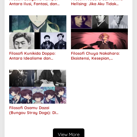
Antara Ilusi, Fantasi, dan
Hellsing: Jika Aku Tidak
Realitas
Diterima oleh Dunia, Akan
Kuhancurkan Semuanya
Filosofi Kunikida Doppo:
Filosofi Chuya Nakahara:
Antara Idealisme dan
Eksistensi, Kesepian,
Romantisme
Melankolis, dan Kerinduan
Filosofi Osamu Dazai
(Bungou Stray Dogs): Di
Balik Senyumnya, Jurang
Keabsurdan Menganga
View More