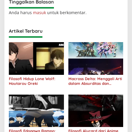
Tinggalkan Balasan
Anda harus
masuk
untuk berkomentar.
Artikel Terbaru
Filosofi Hidup Lone Wolf:
Macross Delta: Menggali Arti
Houtarou Oreki
dalam Absurditas dan
Tanggung Jawab
Filosofi Edogawa Rampo:
Filosofi Alucard dari Anime