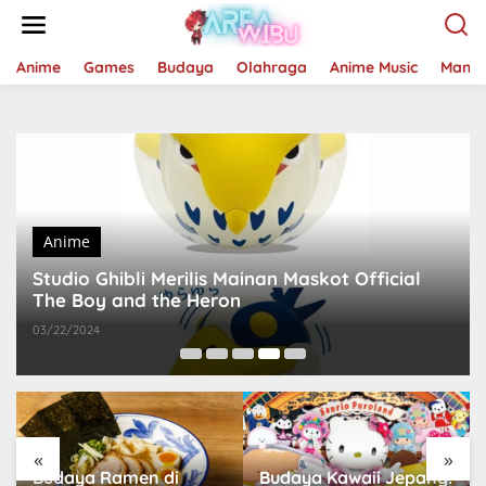
Lewati
ke
konten
Anime
Games
Budaya
Olahraga
Anime Music
Mang
Anime
Studio Ghibli Merilis Mainan Maskot Official
The Boy and the Heron
03/22/2024
«
»
Budaya Ramen di
Budaya Kawaii Jepang: