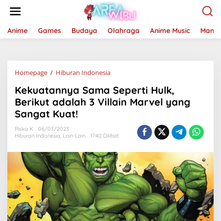
Lewati
ke
konten
Anime
Games
Budaya
Olahraga
Anime Music
Mang
Kekuatannya
Homepage
/
Hiburan Indonesia
Sama
Kekuatannya Sama Seperti Hulk,
Seperti
Hulk,
Berikut adalah 3 Villain Marvel yang
Berikut
Sangat Kuat!
adalah
3
Riska K
06/03/2023
Villain
Hiburan Indonesia
,
Lain-Lain
1740 Dilihat
Marvel
yang
Sangat
Kuat!