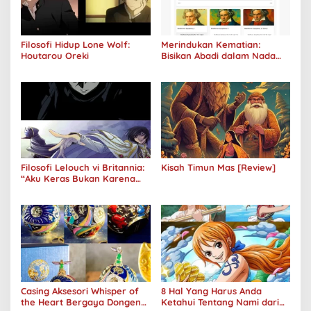
Filosofi Hidup Lone Wolf:
Merindukan Kematian:
Houtarou Oreki
Bisikan Abadi dalam Nada
Kegelapan
Filosofi Lelouch vi Britannia:
Kisah Timun Mas [Review]
“Aku Keras Bukan Karena
Aku Jahat, Aku Hanya Ragu”
Casing Aksesori Whisper of
8 Hal Yang Harus Anda
the Heart Bergaya Dongeng
Ketahui Tentang Nami dari