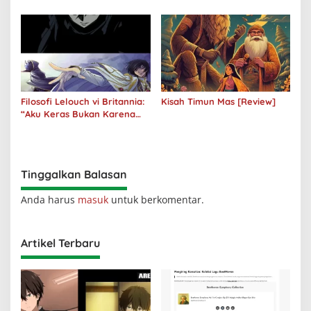
Kegelapan
Filosofi Lelouch vi Britannia:
Kisah Timun Mas [Review]
“Aku Keras Bukan Karena
Aku Jahat, Aku Hanya Ragu”
Tinggalkan Balasan
Anda harus
masuk
untuk berkomentar.
Artikel Terbaru