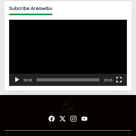
Subcribe Areawibu
Pemutar
Video
00:00
03:23