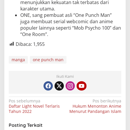
menunjukkan kekuatan tak terbatas dari
karakter utama.
ONE, sang pembuat asli “One Punch Man”
juga membuat serial webcomic dan anime
populer lainnya seperti “Mob Psycho 100” dan
“One Room”.
Dibaca:
1,955
manga
one punch man
Ikuti Kami
Navigasi
Pos sebelumnya
Pos berikutnya
Daftar Light Novel Terlaris
Hukum Menonton Anime
pos
Tahun 2022
Menurut Pandangan Islam
Posting Terkait