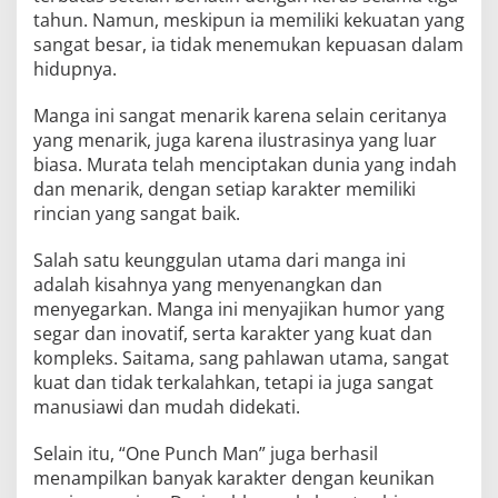
tahun. Namun, meskipun ia memiliki kekuatan yang
sangat besar, ia tidak menemukan kepuasan dalam
hidupnya.
Manga ini sangat menarik karena selain ceritanya
yang menarik, juga karena ilustrasinya yang luar
biasa. Murata telah menciptakan dunia yang indah
dan menarik, dengan setiap karakter memiliki
rincian yang sangat baik.
Salah satu keunggulan utama dari manga ini
adalah kisahnya yang menyenangkan dan
menyegarkan. Manga ini menyajikan humor yang
segar dan inovatif, serta karakter yang kuat dan
kompleks. Saitama, sang pahlawan utama, sangat
kuat dan tidak terkalahkan, tetapi ia juga sangat
manusiawi dan mudah didekati.
Selain itu, “One Punch Man” juga berhasil
menampilkan banyak karakter dengan keunikan