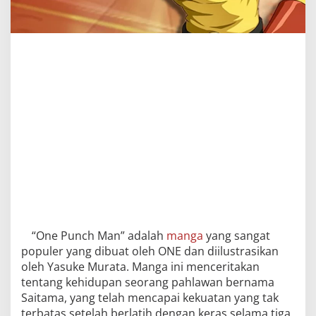
“One Punch Man” adalah
manga
yang sangat
populer yang dibuat oleh ONE dan diilustrasikan
oleh Yasuke Murata. Manga ini menceritakan
tentang kehidupan seorang pahlawan bernama
Saitama, yang telah mencapai kekuatan yang tak
terbatas setelah berlatih dengan keras selama tiga