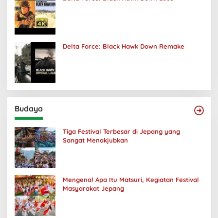
Delta Force: Black Hawk Down Remake
Budaya
Tiga Festival Terbesar di Jepang yang
Sangat Menakjubkan
Mengenal Apa Itu Matsuri, Kegiatan Festival
Masyarakat Jepang