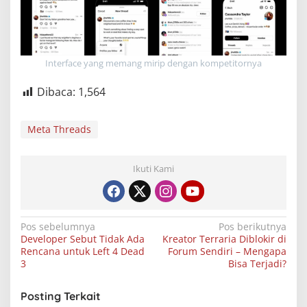
Interface yang memang mirip dengan kompetitornya
Dibaca:
1,564
Meta Threads
Ikuti Kami
Navigasi
Pos sebelumnya
Pos berikutnya
Developer Sebut Tidak Ada
Kreator Terraria Diblokir di
pos
Rencana untuk Left 4 Dead
Forum Sendiri – Mengapa
3
Bisa Terjadi?
Posting Terkait