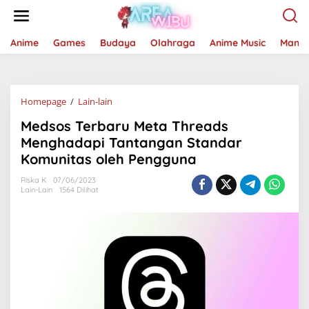
Lewati
ke
konten
Anime
Games
Budaya
Olahraga
Anime Music
Mang
Medsos
Homepage
/
Lain-lain
Terbaru
Medsos Terbaru Meta Threads
Meta
Threads
Menghadapi Tantangan Standar
Menghadapi
Komunitas oleh Pengguna
Tantangan
Standar
Riska K
07/06/2023
Komunitas
Lain-Lain
1564 Dilihat
oleh
Pengguna