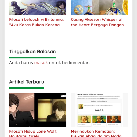
Filosofi Lelouch vi Britannia:
Casing Aksesori Whisper of
“Aku Keras Bukan Karena
the Heart Bergaya Dongeng
Aku Jahat, Aku Hanya Ragu”
Studio Ghibli Dirilis Ulang
Tinggalkan Balasan
Anda harus
masuk
untuk berkomentar.
Artikel Terbaru
Filosofi Hidup Lone Wolf:
Merindukan Kematian:
Houtarou Oreki
Bisikan Abadi dalam Nada