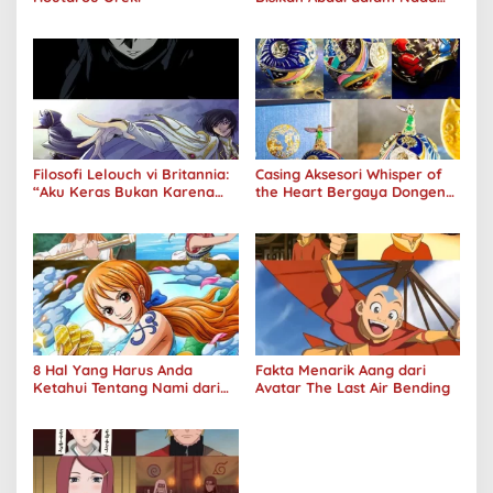
Kegelapan
Filosofi Lelouch vi Britannia:
Casing Aksesori Whisper of
“Aku Keras Bukan Karena
the Heart Bergaya Dongeng
Aku Jahat, Aku Hanya Ragu”
Studio Ghibli Dirilis Ulang
8 Hal Yang Harus Anda
Fakta Menarik Aang dari
Ketahui Tentang Nami dari
Avatar The Last Air Bending
One Piece