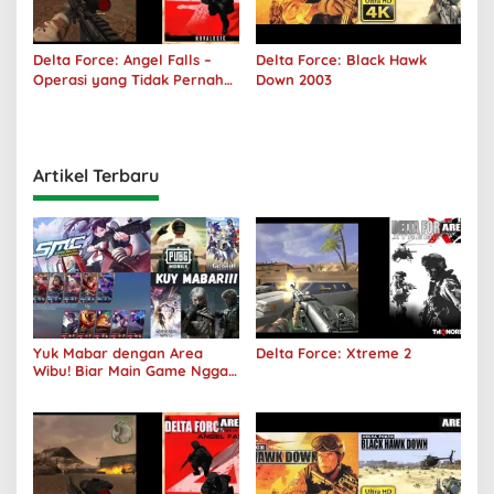
Delta Force: Angel Falls –
Delta Force: Black Hawk
Operasi yang Tidak Pernah
Down 2003
Terjadi
Artikel Terbaru
Yuk Mabar dengan Area
Delta Force: Xtreme 2
Wibu! Biar Main Game Nggak
Sepi Lagi!