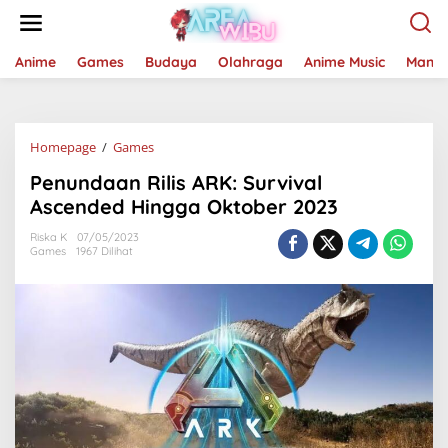
Lewati
ke
konten
Anime
Games
Budaya
Olahraga
Anime Music
Mang
Penundaan
Homepage
/
Games
Rilis
Penundaan Rilis ARK: Survival
ARK:
Survival
Ascended Hingga Oktober 2023
Ascended
Hingga
Riska K
07/05/2023
Games
1967 Dilihat
Oktober
2023