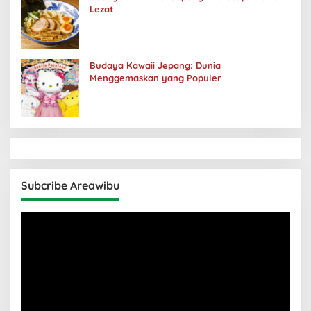
Lezat
Budaya Kawaii Jepang: Dunia
Menggemaskan yang Populer
Subcribe Areawibu
Pemutar
Video