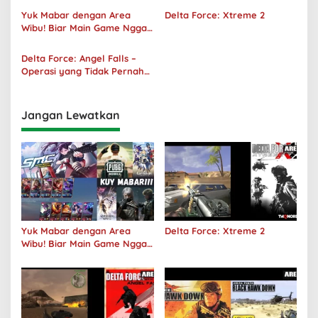
Yuk Mabar dengan Area
Delta Force: Xtreme 2
Wibu! Biar Main Game Nggak
Sepi Lagi!
Delta Force: Angel Falls –
Operasi yang Tidak Pernah
Terjadi
Jangan Lewatkan
Yuk Mabar dengan Area
Delta Force: Xtreme 2
Wibu! Biar Main Game Nggak
Sepi Lagi!