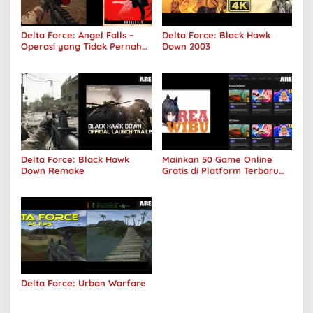
Delta Force: Angel Falls –
Delta Force: Black Hawk
Operasi yang Tidak Pernah
Down 2003
Terjadi
Delta Force: Black Hawk
Mainkan 50 Game Online
Down Remake
Gratis di Platform Terbaru
Areawibu
Delta Force: Urban Warfare