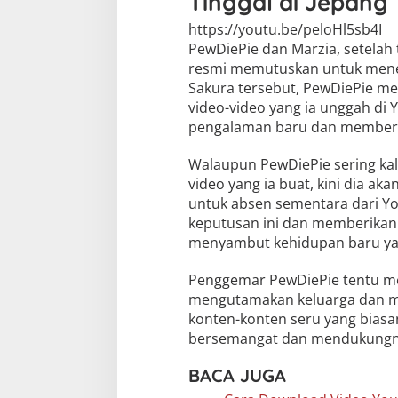
Tinggal di Jepang
https://youtu.be/peloHl5sb4I
PewDiePie dan Marzia, setelah 
resmi memutuskan untuk menet
Sakura tersebut, PewDiePie m
video-video yang ia unggah di
pengalaman baru dan memberi
Walaupun PewDiePie sering kal
video yang ia buat, kini dia a
untuk absen sementara dari Y
keputusan ini dan memberikan
menyambut kehidupan baru ya
Penggemar PewDiePie tentu me
mengutamakan keluarga dan m
konten-konten seru yang biasa
bersemangat dan mendukungnya
BACA JUGA