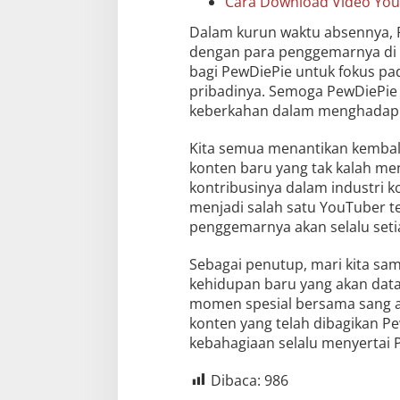
Cara Download Video YouT
Dalam kurun waktu absennya, P
dengan para penggemarnya di
bagi PewDiePie untuk fokus 
pribadinya. Semoga PewDiePie
keberkahan dalam menghadapi 
Kita semua menantikan kembal
konten baru yang tak kalah me
kontribusinya dalam industri k
menjadi salah satu YouTuber te
penggemarnya akan selalu set
Sebagai penutup, mari kita sa
kehidupan baru yang akan data
momen spesial bersama sang ana
konten yang telah dibagikan P
kebahagiaan selalu menyertai 
Dibaca:
986