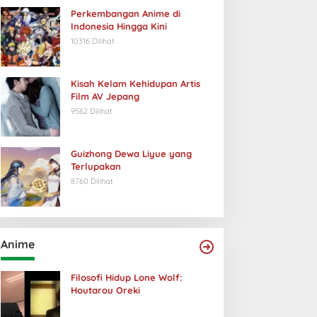
Perkembangan Anime di
Indonesia Hingga Kini
10316 Dilihat
Kisah Kelam Kehidupan Artis
Film AV Jepang
9562 Dilihat
Guizhong Dewa Liyue yang
Terlupakan
8760 Dilihat
Anime
Filosofi Hidup Lone Wolf:
Houtarou Oreki