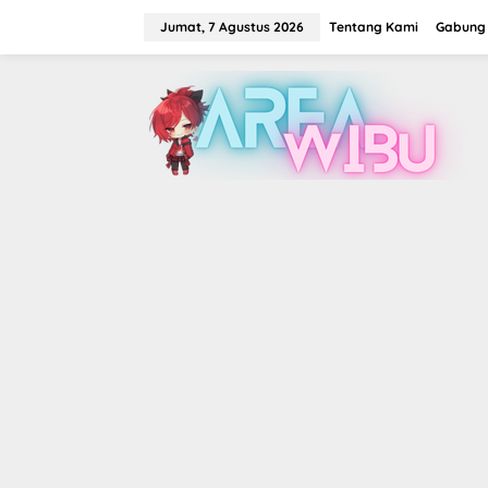
Lewati
ke
Jumat, 7 Agustus 2026
Tentang Kami
Gabung 
konten
tutup