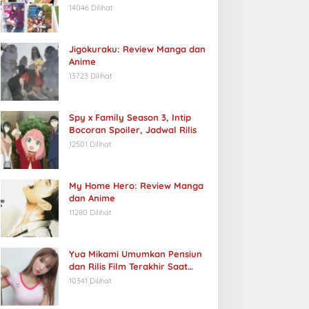
14046 Dilihat
Jigokuraku: Review Manga dan
Anime
13723 Dilihat
Spy x Family Season 3, Intip
Bocoran Spoiler, Jadwal Rilis
12501 Dilihat
My Home Hero: Review Manga
dan Anime
11280 Dilihat
Yua Mikami Umumkan Pensiun
dan Rilis Film Terakhir Saat
Ulang Tahun
10341 Dilihat