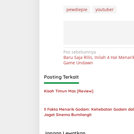
pewdiepie
youtuber
Navigasi
Pos sebelumnya
Baru Saja Rilis, Inilah 4 Hal Menari
pos
Game Undawn
Posting Terkait
Kisah Timun Mas [Review]
5 Fakta Menarik Godam: Kehebatan Godam da
Jagat Sinema Bumilangit
Jangan Lewatkan