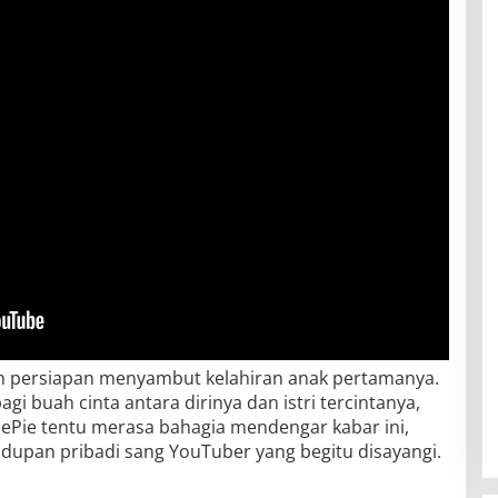
h persiapan menyambut kelahiran anak pertamanya.
gi buah cinta antara dirinya dan istri tercintanya,
ePie tentu merasa bahagia mendengar kabar ini,
idupan pribadi sang YouTuber yang begitu disayangi.