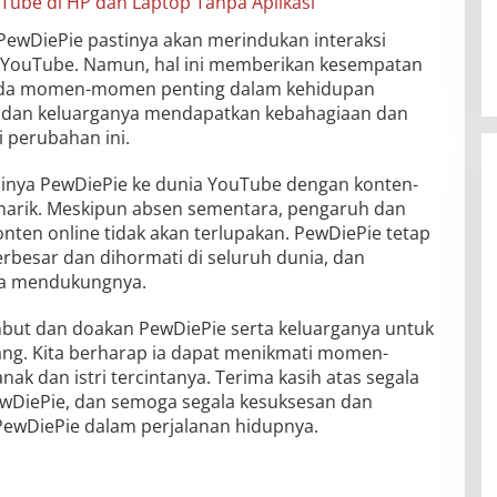
ube di HP dan Laptop Tanpa Aplikasi
ewDiePie pastinya akan merindukan interaksi
 YouTube. Namun, hal ini memberikan kesempatan
pada momen-momen penting dalam kehidupan
 dan keluarganya mendapatkan kebahagiaan dan
perubahan ini.
inya PewDiePie ke dunia YouTube dengan konten-
narik. Meskipun absen sementara, pengaruh dan
onten online tidak akan terlupakan. PewDiePie tetap
rbesar dan dihormati di seluruh dunia, dan
ia mendukungnya.
mbut dan doakan PewDiePie serta keluarganya untuk
ng. Kita berharap ia dapat menikmati momen-
k dan istri tercintanya. Terima kasih atas segala
ewDiePie, dan semoga segala kesuksesan dan
PewDiePie dalam perjalanan hidupnya.