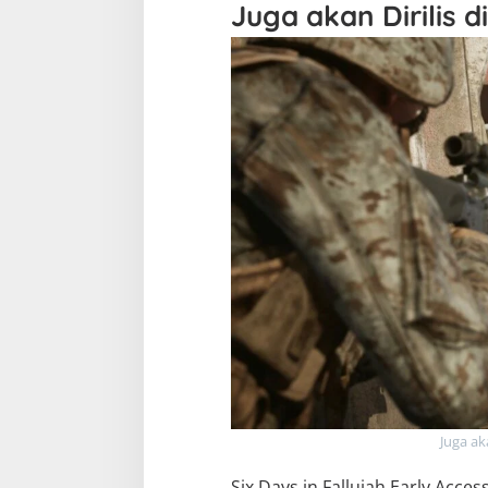
Juga akan Dirilis 
Juga ak
Six Days in Fallujah Early Acce