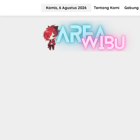
Lewati
ke
Kamis, 6 Agustus 2026
Tentang Kami
Gabung J
konten
tutup