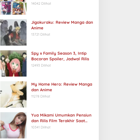
14042 Dilihat
Jigokuraku: Review Manga dan
Anime
13721 Dilihat
Spy x Family Season 3, Intip
Bocoran Spoiler, Jadwal Rilis
12493 Dilihat
My Home Hero: Review Manga
dan Anime
11278 Dilihat
Yua Mikami Umumkan Pensiun
dan Rilis Film Terakhir Saat
Ulang Tahun
10341 Dilihat