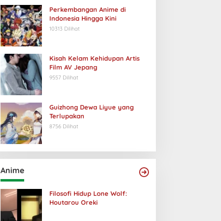
Perkembangan Anime di
Indonesia Hingga Kini
10313 Dilihat
Kisah Kelam Kehidupan Artis
Film AV Jepang
9557 Dilihat
Guizhong Dewa Liyue yang
Terlupakan
8756 Dilihat
Anime
Filosofi Hidup Lone Wolf:
Houtarou Oreki