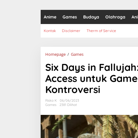
Anime
Games
Budaya
Olahraga
An
Kontak
Disclaimer
Therm of Service
Six
Homepage
/
Games
Days
Six Days in Fallujah
in
Fallujah:
Access untuk Game
Tanggal
Rilis
Kontroversi
Early
Access
untuk
Riska K
06/06/2023
Game
Games
2381 Dilihat
yang
Mencetuskan
Kontroversi