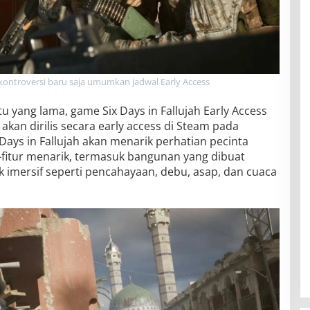
ontroversi baru saja umumkan jadwal Early Access
 yang lama, game Six Days in Fallujah Early Access
kan dirilis secara early access di Steam pada
 Days in Fallujah akan menarik perhatian pecinta
r-fitur menarik, termasuk bangunan yang dibuat
k imersif seperti pencahayaan, debu, asap, dan cuaca