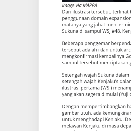
Image via MAPPA
Dari ilustrasi tersebut, terli
penggunaan domain expansion-
matanya yang jahat mencerminka
Sukuna di sampul WSJ #48, Ke
Beberapa penggemar berpendap
tersebut adalah iklan untuk a
mengkonfirmasi kembalinya G
sampul tersebut menciptakan g
Setengah wajah Sukuna dalam i
setengah wajah Kenjaku’s dalam
ilustrasi pertama (WSJ) menamp
yang akan segera dimulai (Yuji
Dengan mempertimbangkan hal in
gambar utuh, ada kemungkina
untuk menghadapi Kenjaku. Den
melawan Kenjaku di masa depa