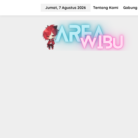
Lewati
ke
Jumat, 7 Agustus 2026
Tentang Kami
Gabung 
konten
tutup