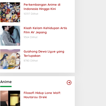
Perkembangan Anime di
Indonesia Hingga Kini
10317 Dilihat
Kisah Kelam Kehidupan Artis
Film AV Jepang
9564 Dilihat
Guizhong Dewa Liyue yang
Terlupakan
8780 Dilihat
Anime
Filosofi Hidup Lone Wolf:
Houtarou Oreki