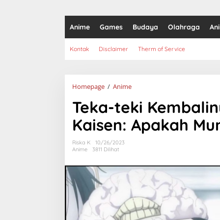
Anime
Games
Budaya
Olahraga
An
Kontak
Disclaimer
Therm of Service
Teka-
Homepage
/
Anime
teki
Teka-teki Kembalin
Kembalinya
Gojo
Kaisen: Apakah Mu
dalam
Jujutsu
Kaisen:
Riska K
10/26/2023
Apakah
Anime
3811 Dilihat
Mungkin?