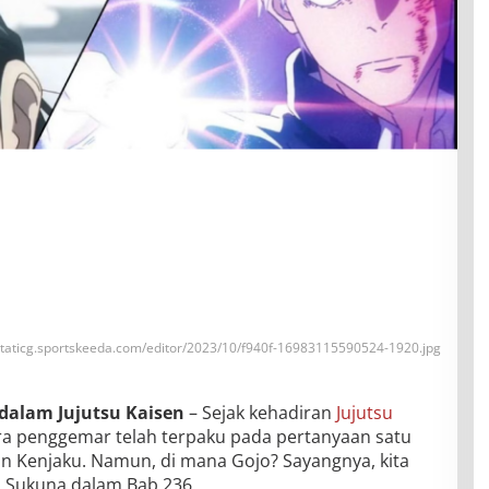
staticg.sportskeeda.com/editor/2023/10/f940f-16983115590524-1920.jpg
dalam Jujutsu Kaisen
– Sejak kehadiran
Jujutsu
a penggemar telah terpaku pada pertanyaan satu
n Kenjaku. Namun, di mana Gojo? Sayangnya, kita
h Sukuna dalam Bab 236.