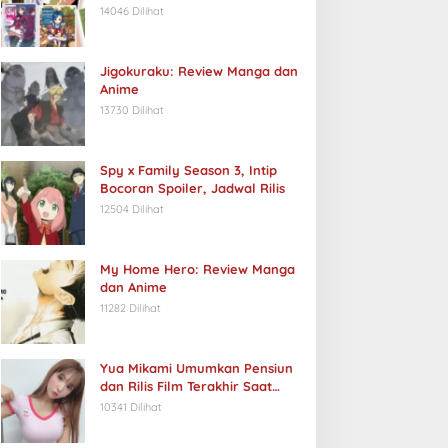
14046 Dilihat
Jigokuraku: Review Manga dan
Anime
13730 Dilihat
Spy x Family Season 3, Intip
Bocoran Spoiler, Jadwal Rilis
12504 Dilihat
My Home Hero: Review Manga
dan Anime
11282 Dilihat
Yua Mikami Umumkan Pensiun
dan Rilis Film Terakhir Saat
Ulang Tahun
10341 Dilihat