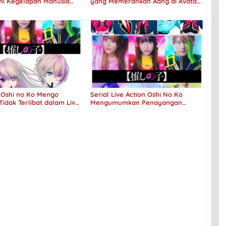
i Kegelapan Manusia
yang Memerankan Aang di Avatar
No Longer Human
Live Action
Oshi no Ko Mengo
Serial Live Action Oshi No Ko
Tidak Terlibat dalam Live
Mengumumkan Penayangan
mazon
Perdana Pada Musim Dingin 2024