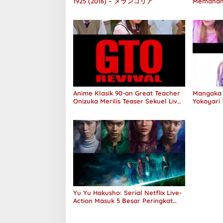
1925 (2016) – メランコリア
Memaham
melalui 
Anime Klasik 90-an Great Teacher
Mangaka 
Onizuka Merilis Teaser Sekuel Live
Yokoyari 
Action
Action A
Yu Yu Hakusho: Serial Netflix Live-
Action Masuk 5 Besar Peringkat
Global