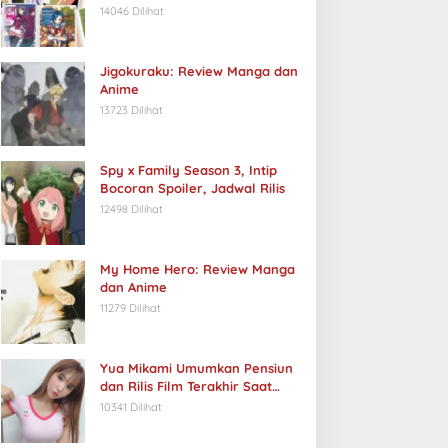
14046 Dilihat
Jigokuraku: Review Manga dan
Anime
13723 Dilihat
Spy x Family Season 3, Intip
Bocoran Spoiler, Jadwal Rilis
12498 Dilihat
My Home Hero: Review Manga
dan Anime
11279 Dilihat
Yua Mikami Umumkan Pensiun
dan Rilis Film Terakhir Saat
Ulang Tahun
10341 Dilihat