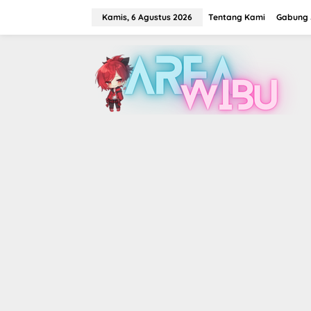
Lewati
ke
Kamis, 6 Agustus 2026
Tentang Kami
Gabung J
konten
tutup