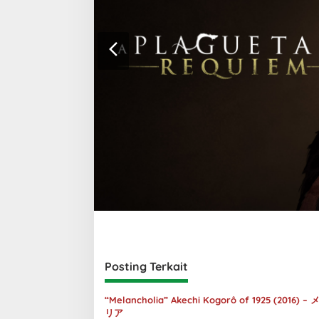
Posting Terkait
“Melancholia” Akechi Kogorô of 1925 (2016) 
リア