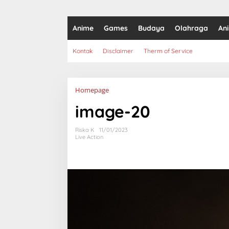
Anime
Games
Budaya
Olahraga
An
Kontak
Disclaimer
Therm of Service
Lampiran
Homepage
image-20
Riska K
11/01/2023
Live Action