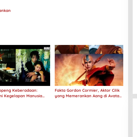
rankan
 Topeng Keberadaan:
Fakta Gordon Cormier, Aktor Cilik
i Kegelapan Manusia
yang Memerankan Aang di Avatar
No Longer Human
Live Action