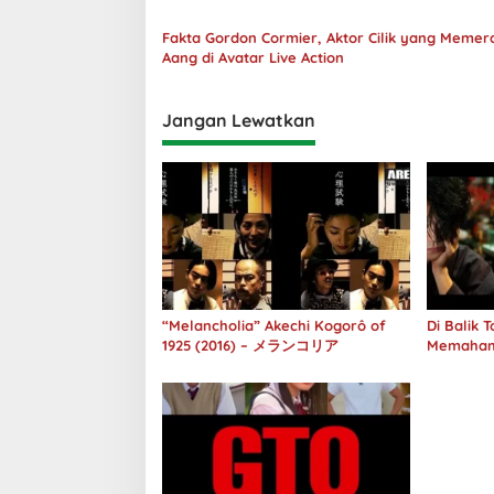
Fakta Gordon Cormier, Aktor Cilik yang Meme
Aang di Avatar Live Action
Jangan Lewatkan
“Melancholia” Akechi Kogorô of
Di Balik
1925 (2016) – メランコリア
Memaham
melalui 