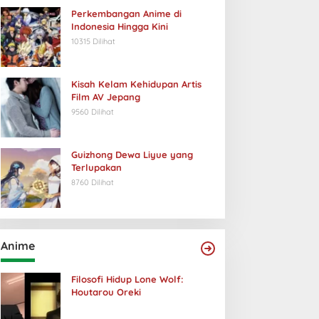
Perkembangan Anime di
Indonesia Hingga Kini
10315 Dilihat
Kisah Kelam Kehidupan Artis
Film AV Jepang
9560 Dilihat
Guizhong Dewa Liyue yang
Terlupakan
8760 Dilihat
Anime
Filosofi Hidup Lone Wolf:
Houtarou Oreki