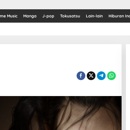
ime Music
Manga
J-pop
Tokusatsu
Lain-lain
Hiburan In