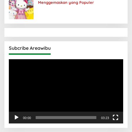
Menggemaskan yang Populer
Subcribe Areawibu
Pemutar
Video
00:00
03:23