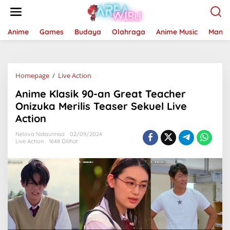
Lewati
ke
konten
Anime
Games
Budaya
Olahraga
Anime Music
Mang
Anime
Homepage
/
Live Action
Klasik
Anime Klasik 90-an Great Teacher
90-
an
Onizuka Merilis Teaser Sekuel Live
Great
Action
Teacher
Onizuka
Nelova Nidaunnisa
02/09/2024
Merilis
Live Action
1648 Dilihat
Teaser
Sekuel
Live
Action