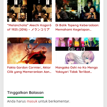
“Melancholia” Akechi Kogorô
Di Balik Topeng Keberadaan:
of 1925 (2016) – メランコリア
Memahami Kegelapan
Manusia melalui No Longer
Human
Fakta Gordon Cormier, Aktor
Mangaka Oshi no Ko Mengo
Cilik yang Memerankan Aang
Yokoyari Tidak Terlibat
di Avatar Live Action
dalam Live Action Amazon
Tinggalkan Balasan
Anda harus
masuk
untuk berkomentar.