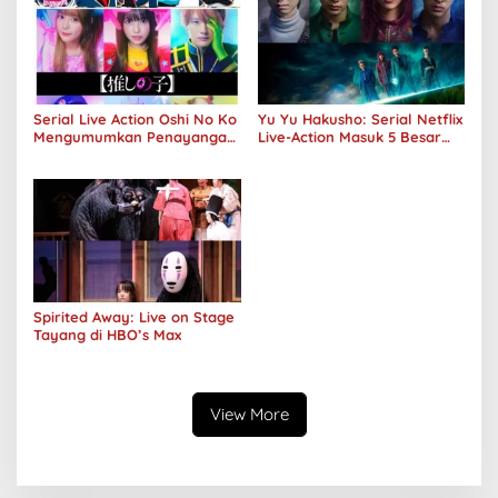
Serial Live Action Oshi No Ko
Yu Yu Hakusho: Serial Netflix
Mengumumkan Penayangan
Live-Action Masuk 5 Besar
Perdana Pada Musim Dingin
Peringkat Global
2024
Spirited Away: Live on Stage
Tayang di HBO’s Max
View More