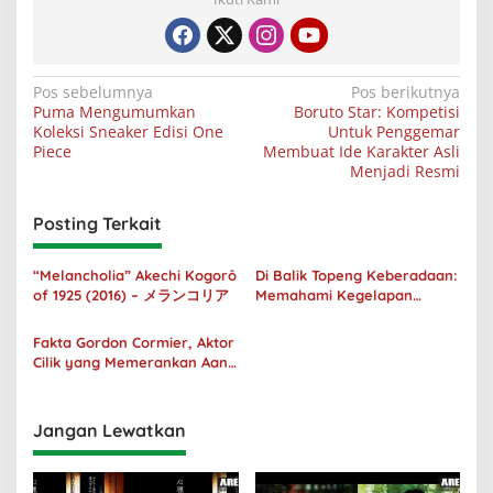
Navigasi
Pos sebelumnya
Pos berikutnya
Puma Mengumumkan
Boruto Star: Kompetisi
pos
Koleksi Sneaker Edisi One
Untuk Penggemar
Piece
Membuat Ide Karakter Asli
Menjadi Resmi
Posting Terkait
“Melancholia” Akechi Kogorô
Di Balik Topeng Keberadaan:
of 1925 (2016) – メランコリア
Memahami Kegelapan
Manusia melalui No Longer
Human
Fakta Gordon Cormier, Aktor
Cilik yang Memerankan Aang
di Avatar Live Action
Jangan Lewatkan