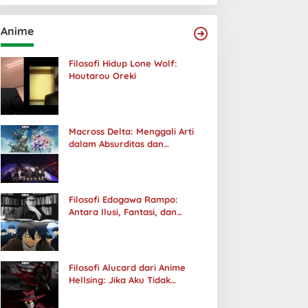
Anime
Filosofi Hidup Lone Wolf:
Houtarou Oreki
Macross Delta: Menggali Arti
dalam Absurditas dan
Tanggung Jawab
Filosofi Edogawa Rampo:
Antara Ilusi, Fantasi, dan
Realitas
Filosofi Alucard dari Anime
Hellsing: Jika Aku Tidak
Diterima oleh Dunia, Akan
Kuhancurkan Semuanya