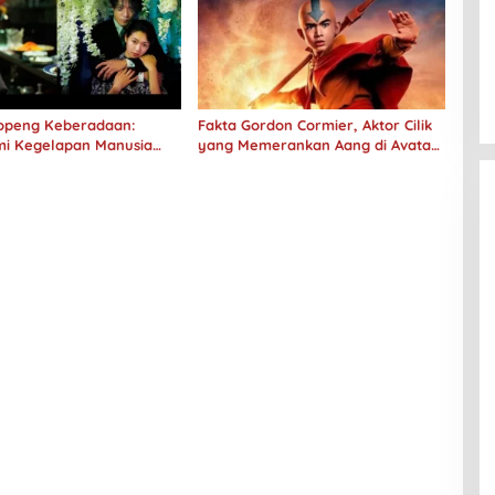
 Topeng Keberadaan:
Fakta Gordon Cormier, Aktor Cilik
i Kegelapan Manusia
yang Memerankan Aang di Avatar
No Longer Human
Live Action