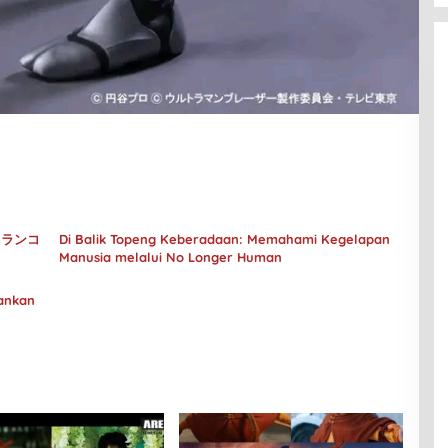
– メランコ
Di Balik Topeng Keberadaan: Memahami Kegelapan
Manusia melalui No Longer Human
rankan