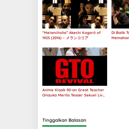
“Melancholia” Akechi Kogorô of
Di Balik
1925 (2016) – メランコリア
Memaham
melalui 
Anime Klasik 90-an Great Teacher
Onizuka Merilis Teaser Sekuel Live
Action
Tinggalkan Balasan