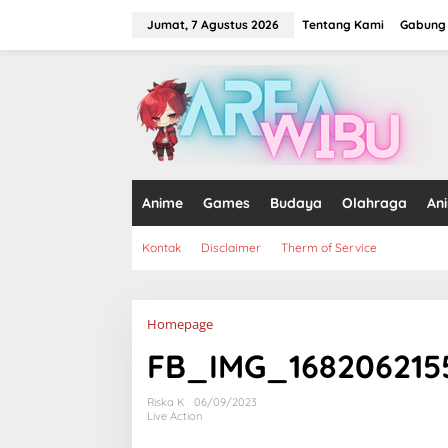
Lewati
ke
Jumat, 7 Agustus 2026
Tentang Kami
Gabung 
konten
tutup
Anime
Games
Budaya
Olahraga
An
Kontak
Disclaimer
Therm of Service
Lampiran
Homepage
FB_IMG_168206215
Riska K
06/09/2023
Live Action