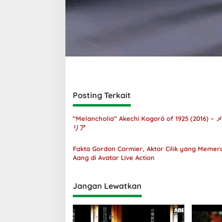
Posting Terkait
“Melancholia” Akechi Kogorô of 1925 (2016) 
リア
Fakta Gordon Cormier, Aktor Cilik yang Meme
Aang di Avatar Live Action
Jangan Lewatkan