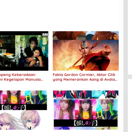
 Topeng Keberadaan:
Fakta Gordon Cormier, Aktor Cilik
i Kegelapan Manusia
yang Memerankan Aang di Avatar
No Longer Human
Live Action