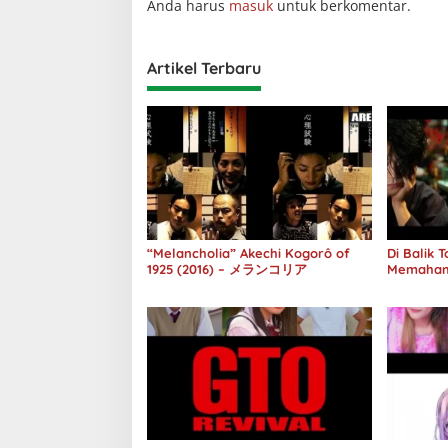
Anda harus
masuk
untuk berkomentar.
Artikel Terbaru
“Melancholia” Akechi Kogorô of
Di Balik
1925 (2016) – メランコリア
Memaham
melalui 