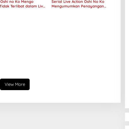
Oshi no Ko Mengo
Serial Live Action Oshi No Ko
Tidak Terlibat dalam Live
Mengumumkan Penayangan
mazon
Perdana Pada Musim Dingin 2024
View More