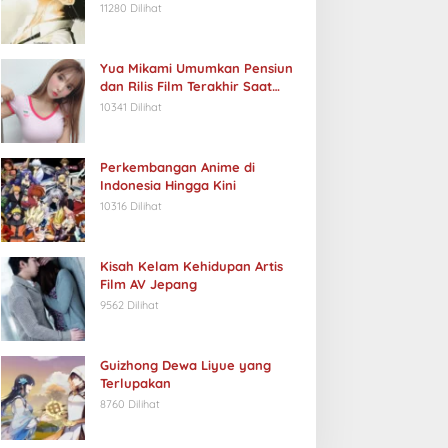
11280 Dilihat
Yua Mikami Umumkan Pensiun
dan Rilis Film Terakhir Saat
Ulang Tahun
10341 Dilihat
Perkembangan Anime di
Indonesia Hingga Kini
10316 Dilihat
Kisah Kelam Kehidupan Artis
Film AV Jepang
9562 Dilihat
Guizhong Dewa Liyue yang
Terlupakan
8760 Dilihat