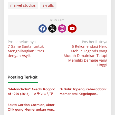
marvel studios
skrulls
Ikuti Kami
Navigasi
Pos sebelumnya
Pos berikutnya
7 Game Santai untuk
5 Rekomendasi Hero
pos
Menghilangkan Stres
Mobile Legends yang
dengan Asyik
Mudah Dimainkan Tetapi
Memiliki Damage yang
Tinggi
Posting Terkait
“Melancholia” Akechi Kogorô
Di Balik Topeng Keberadaan:
of 1925 (2016) – メランコリア
Memahami Kegelapan
Manusia melalui No Longer
Human
Fakta Gordon Cormier, Aktor
Cilik yang Memerankan Aang
di Avatar Live Action