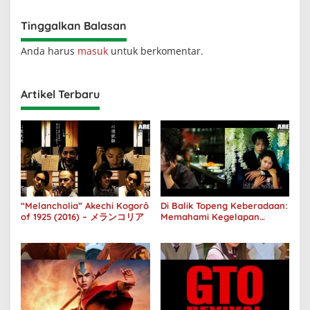
Tinggalkan Balasan
Anda harus
masuk
untuk berkomentar.
Artikel Terbaru
“Melancholia” Akechi Kogorô
Di Balik Topeng Keberadaan:
of 1925 (2016) – メランコリア
Memahami Kegelapan
Manusia melalui No Longer
Human