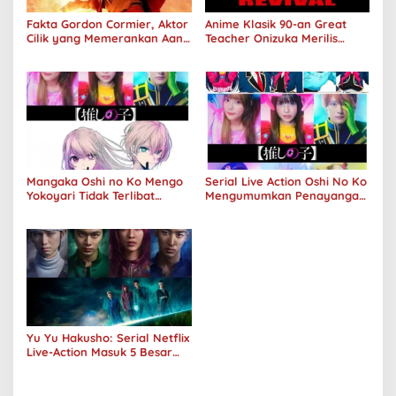
Fakta Gordon Cormier, Aktor
Anime Klasik 90-an Great
Cilik yang Memerankan Aang
Teacher Onizuka Merilis
di Avatar Live Action
Teaser Sekuel Live Action
Mangaka Oshi no Ko Mengo
Serial Live Action Oshi No Ko
Yokoyari Tidak Terlibat
Mengumumkan Penayangan
dalam Live Action Amazon
Perdana Pada Musim Dingin
2024
Yu Yu Hakusho: Serial Netflix
Live-Action Masuk 5 Besar
Peringkat Global