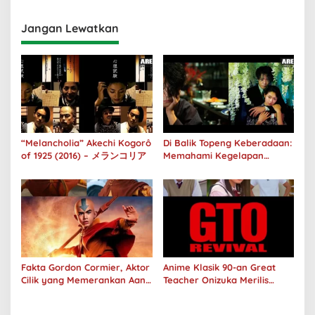
Jangan Lewatkan
“Melancholia” Akechi Kogorô
Di Balik Topeng Keberadaan:
of 1925 (2016) – メランコリア
Memahami Kegelapan
Manusia melalui No Longer
Human
Fakta Gordon Cormier, Aktor
Anime Klasik 90-an Great
Cilik yang Memerankan Aang
Teacher Onizuka Merilis
di Avatar Live Action
Teaser Sekuel Live Action