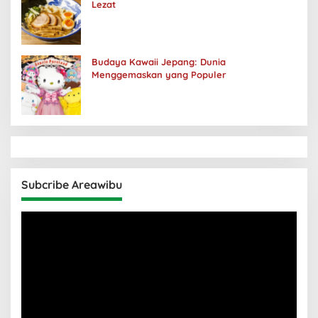
Lezat
Budaya Kawaii Jepang: Dunia
Menggemaskan yang Populer
Subcribe Areawibu
Pemutar
Video