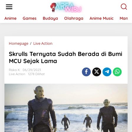
Lewati
ke
konten
Anime
Games
Budaya
Olahraga
Anime Music
Mang
Skrulls
Homepage
/
Live Action
Ternyata
Skrulls Ternyata Sudah Berada di Bumi
Sudah
Berada
MCU Sejak Lama
di
Bumi
Riska K
06/29/2023
Live Action
1278 Dilihat
MCU
Sejak
Lama