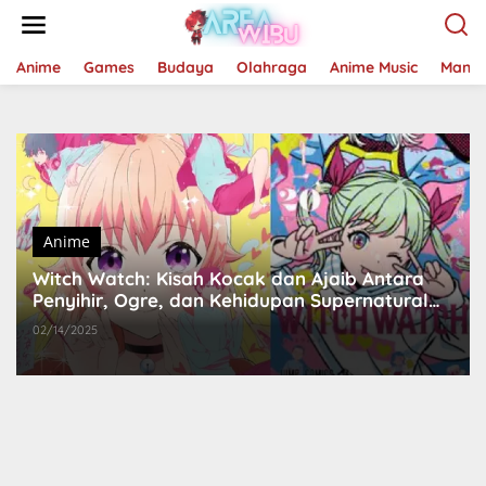
Lewati
ke
konten
Anime
Games
Budaya
Olahraga
Anime Music
Mang
Anime
Witch Watch: Kisah Kocak dan Ajaib Antara
Penyihir, Ogre, dan Kehidupan Supernatural
yang Penuh Kekacauan
02/14/2025