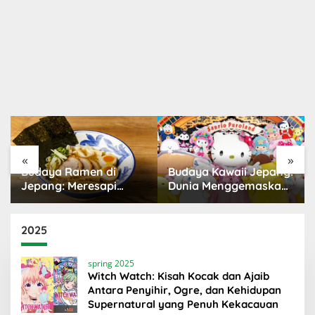
«
»
Budaya Ramen di
Budaya Kawaii Jepang:
Jepang: Meresapi
Dunia Menggemaskan
Tradisi Lezat
yang Populer
2025
spring 2025
Witch Watch: Kisah Kocak dan Ajaib
Antara Penyihir, Ogre, dan Kehidupan
Supernatural yang Penuh Kekacauan