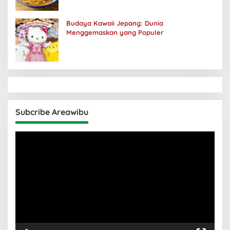
Budaya Kawaii Jepang: Dunia
Menggemaskan yang Populer
Subcribe Areawibu
Pemutar
Video