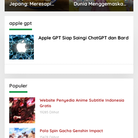
Jepang: Meresapi
Dunia Menggemaskan
Tradisi Lezat
yang Populer
apple gpt
Apple GPT Siap Saingi ChatGPT dan Bard
Populer
Website Penyedia Anime Subtitle Indonesia
Gratis
19285 Dilihat
Pola Spin Gacha Genshin Impact
15478 Dilihat