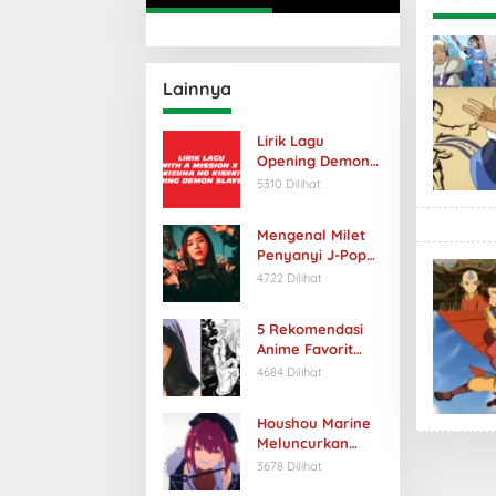
Lainnya
Lirik Lagu
Opening Demon
Slayer S3
5310 Dilihat
Berjudul “Kizuna
no Kiseki”
Mengenal Milet
Penyanyi J-Pop
dengan Suara
4722 Dilihat
Unik
5 Rekomendasi
Anime Favorit
Kpop Idol yang
4684 Dilihat
Harus Kamu
Tonton
Houshou Marine
Meluncurkan
Video Musik
3678 Dilihat
Anime Baru