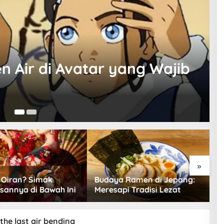
n Air di Avatar yang Wajib
02
»
u Oiran? Simak
Budaya Ramen di Jepang:
B
sannya di Bawah Ini
Meresapi Tradisi Lezat
D
P
the last air bending