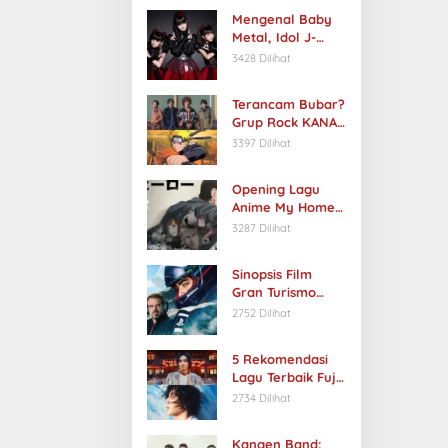
Mengenal Baby
Metal, Idol J-
Rock Asal Jepang
3428 Dilihat
Terancam Bubar?
Grup Rock KANA-
BOON Hiatus, 2
3397 Dilihat
Anggota Keluar
Opening Lagu
Anime My Home
Hero Berjudul Ai
3287 Dilihat
no Uta by Chiai
Fujikawa
Sinopsis Film
Gran Turismo
2023:
2752 Dilihat
Petualangan
Seorang Remaja
5 Rekomendasi
Menjadi
Lagu Terbaik Fujii
Pembalap Mobil
Kaze
2734 Dilihat
Profesional
Kangen Band: