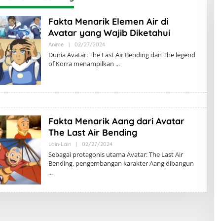
Fakta Menarik Elemen Air di
Avatar yang Wajib Diketahui
Oleh
Anime
|
02/27/2024
Nelova
Dunia Avatar: The Last Air Bending dan The legend
Nidaunnisa
of Korra menampilkan
Fakta Menarik Aang dari Avatar
The Last Air Bending
Oleh
Lain-Lain
|
02/27/2024
Nelova
Sebagai protagonis utama Avatar: The Last Air
Nidaunnisa
Bending, pengembangan karakter Aang dibangun