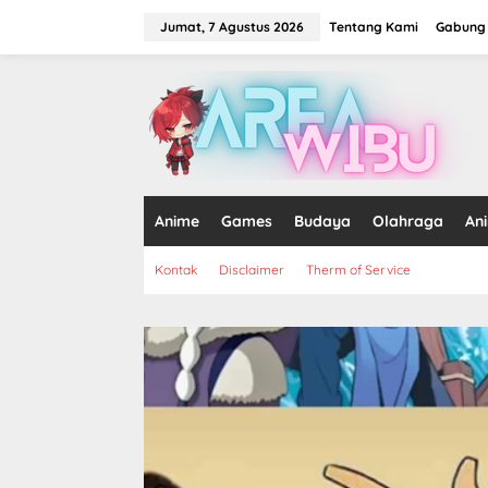
Lewati
ke
Jumat, 7 Agustus 2026
Tentang Kami
Gabung 
konten
tutup
Anime
Games
Budaya
Olahraga
An
Kontak
Disclaimer
Therm of Service