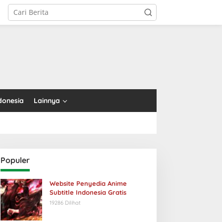
tutup
donesia
Lainnya
Populer
Website Penyedia Anime
Subtitle Indonesia Gratis
19286 Dilihat