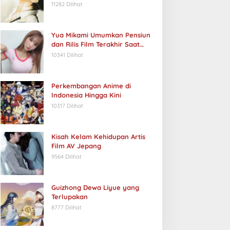
11282 Dilihat
Yua Mikami Umumkan Pensiun
dan Rilis Film Terakhir Saat
Ulang Tahun
10341 Dilihat
Perkembangan Anime di
Indonesia Hingga Kini
10317 Dilihat
Kisah Kelam Kehidupan Artis
Film AV Jepang
9564 Dilihat
Guizhong Dewa Liyue yang
Terlupakan
8777 Dilihat