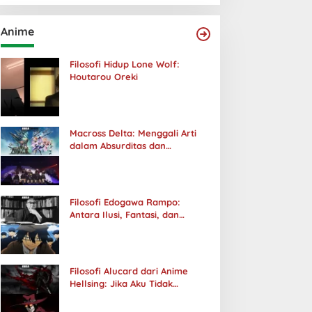
Anime
Filosofi Hidup Lone Wolf:
Houtarou Oreki
Macross Delta: Menggali Arti
dalam Absurditas dan
Tanggung Jawab
Filosofi Edogawa Rampo:
Antara Ilusi, Fantasi, dan
Realitas
Filosofi Alucard dari Anime
Hellsing: Jika Aku Tidak
Diterima oleh Dunia, Akan
Kuhancurkan Semuanya