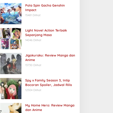
Pola Spin Gacha Genshin
Impact
15481 Dilihat
Lain-lain
Light Novel Action Terbaik
Fakta Menarik Aang dari Avatar
Sepanjang Masa
Bending
14046 Dilihat
/27/2024
Jigokuraku: Review Manga dan
Anime
13730 Dilihat
Spy x Family Season 3, Intip
Bocoran Spoiler, Jadwal Rilis
udaya Kawaii Jepang:
12504 Dilihat
unia Menggemaskan yang
opuler
My Home Hero: Review Manga
dan Anime