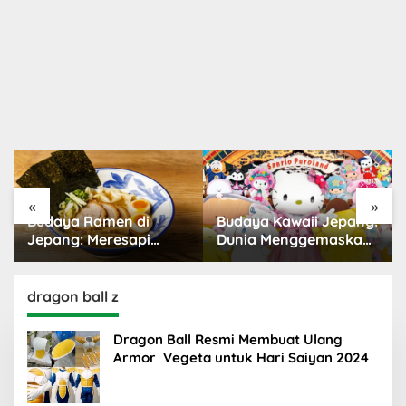
«
»
Budaya Ramen di
Budaya Kawaii Jepang:
Jepang: Meresapi
Dunia Menggemaskan
Tradisi Lezat
yang Populer
dragon ball z
Dragon Ball Resmi Membuat Ulang
Armor Vegeta untuk Hari Saiyan 2024