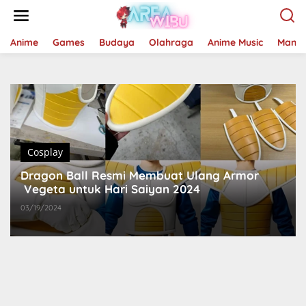
Lewati
ke
konten
Anime
Games
Budaya
Olahraga
Anime Music
Mang
Cosplay
Dragon Ball Resmi Membuat Ulang Armor
Vegeta untuk Hari Saiyan 2024
03/19/2024