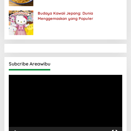
Budaya Kawaii Jepang: Dunia
Menggemaskan yang Populer
Subcribe Areawibu
Pemutar
Video