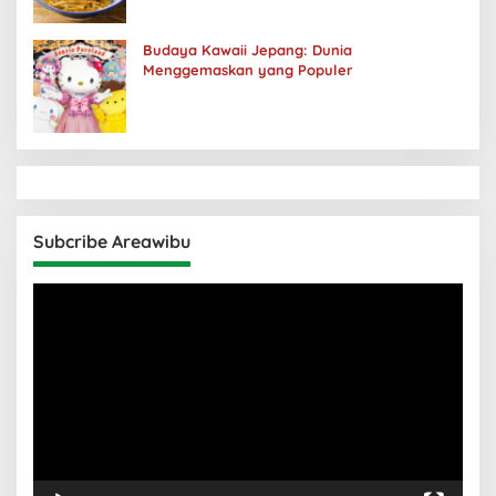
Budaya Kawaii Jepang: Dunia
Menggemaskan yang Populer
Subcribe Areawibu
Pemutar
Video