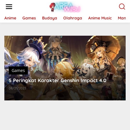
Lewati
ke
konten
Anime
Games
Budaya
Olahraga
Anime Music
Mang
Games
5 Peringkat Karakter Genshin Impact 4.0
08/21/2023