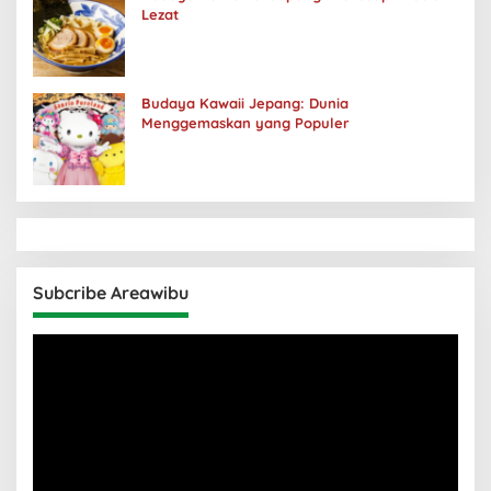
Lezat
Budaya Kawaii Jepang: Dunia
Menggemaskan yang Populer
Subcribe Areawibu
Pemutar
Video