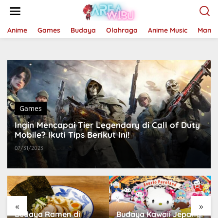
Lewati
ke
konten
Anime
Games
Budaya
Olahraga
Anime Music
Mang
Games
Ingin Mencapai Tier Legendary di Call of Duty
Mobile? Ikuti Tips Berikut Ini!
07/31/2023
«
»
Budaya Ramen di
Budaya Kawaii Jepang: