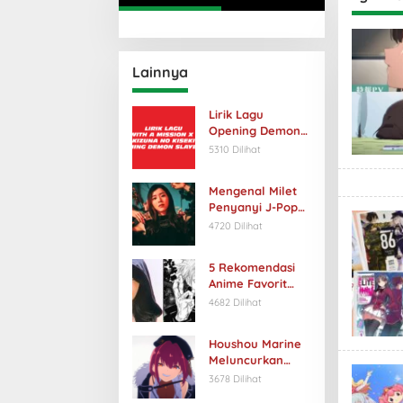
Lainnya
Lirik Lagu
Opening Demon
Slayer S3
5310 Dilihat
Berjudul “Kizuna
no Kiseki”
Mengenal Milet
Penyanyi J-Pop
dengan Suara
4720 Dilihat
Unik
5 Rekomendasi
Anime Favorit
Kpop Idol yang
4682 Dilihat
Harus Kamu
Tonton
Houshou Marine
Meluncurkan
Video Musik
3678 Dilihat
Anime Baru