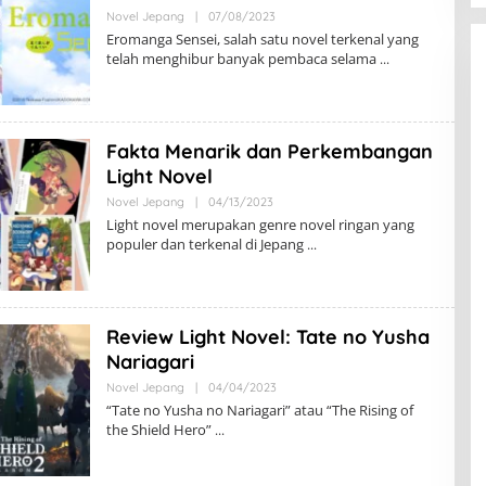
Oleh
Novel Jepang
|
07/08/2023
Riska
Eromanga Sensei, salah satu novel terkenal yang
K
telah menghibur banyak pembaca selama
Fakta Menarik dan Perkembangan
Light Novel
Oleh
Novel Jepang
|
04/13/2023
Areawibu
Light novel merupakan genre novel ringan yang
populer dan terkenal di Jepang
Review Light Novel: Tate no Yusha
Nariagari
Oleh
Novel Jepang
|
04/04/2023
Areawibu
“Tate no Yusha no Nariagari” atau “The Rising of
the Shield Hero”