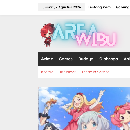
Lewati
ke
Jumat, 7 Agustus 2026
Tentang Kami
Gabung 
konten
tutup
Anime
Games
Budaya
Olahraga
An
Kontak
Disclaimer
Therm of Service