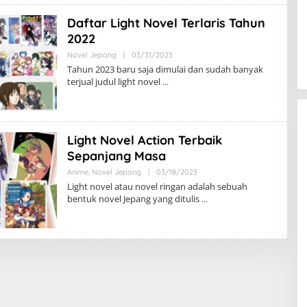
Daftar Light Novel Terlaris Tahun
2022
Oleh
Novel Jepang
|
03/31/2023
Areawibu
Tahun 2023 baru saja dimulai dan sudah banyak
terjual judul light novel
Light Novel Action Terbaik
Sepanjang Masa
Oleh
Anime
,
Novel Jepang
|
03/18/2023
Areawibu
Light novel atau novel ringan adalah sebuah
bentuk novel Jepang yang ditulis