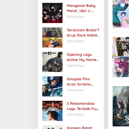
Mengenal Baby
Metal, Idol J-
Rock Asal Jepang
3428 Dilihat
Terancam Bubar?
Grup Rock KANA-
BOON Hiatus, 2
3395 Dilihat
Anggota Keluar
Opening Lagu
Anime My Home
Hero Berjudul Ai
3286 Dilihat
no Uta by Chiai
Fujikawa
Sinopsis Film
Gran Turismo
2023:
2748 Dilihat
Petualangan
Seorang Remaja
5 Rekomendasi
Menjadi
Lagu Terbaik Fujii
Pembalap Mobil
Kaze
2733 Dilihat
Profesional
Kangen Band: