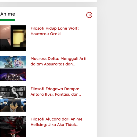
Anime
Filosofi Hidup Lone Wolf:
Houtarou Oreki
Macross Delta: Menggali Arti
dalam Absurditas dan
Tanggung Jawab
Filosofi Edogawa Rampo:
Antara Ilusi, Fantasi, dan
Realitas
Filosofi Alucard dari Anime
Hellsing: Jika Aku Tidak
Diterima oleh Dunia, Akan
Kuhancurkan Semuanya