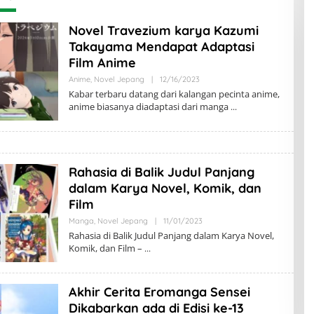
Novel Travezium karya Kazumi
Takayama Mendapat Adaptasi
Film Anime
Oleh
Anime
,
Novel Jepang
|
12/16/2023
Nelova
Kabar terbaru datang dari kalangan pecinta anime,
Nidaunnisa
anime biasanya diadaptasi dari manga
Rahasia di Balik Judul Panjang
dalam Karya Novel, Komik, dan
Film
Oleh
Manga
,
Novel Jepang
|
11/01/2023
Riska
Rahasia di Balik Judul Panjang dalam Karya Novel,
K
Komik, dan Film –
Akhir Cerita Eromanga Sensei
Dikabarkan ada di Edisi ke-13