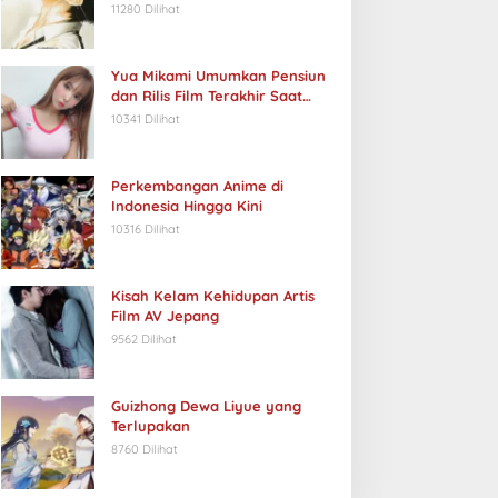
11280 Dilihat
Yua Mikami Umumkan Pensiun
dan Rilis Film Terakhir Saat
Ulang Tahun
10341 Dilihat
Perkembangan Anime di
Indonesia Hingga Kini
10316 Dilihat
Kisah Kelam Kehidupan Artis
Film AV Jepang
9562 Dilihat
Guizhong Dewa Liyue yang
Terlupakan
8760 Dilihat