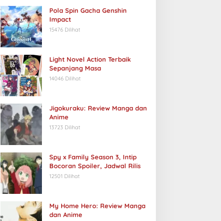
Pola Spin Gacha Genshin
Impact
15476 Dilihat
Light Novel Action Terbaik
Novel Jepang
Sepanjang Masa
Review Light Novel: Tate no Yu
14046 Dilihat
/04/2023
Jigokuraku: Review Manga dan
Anime
13723 Dilihat
Spy x Family Season 3, Intip
Bocoran Spoiler, Jadwal Rilis
engenal Apa Itu Matsuri,
Apa itu Oiran? Simak
12501 Dilihat
egiatan Festival
Penjelasannya di Bawah Ini
asyarakat Jepang
My Home Hero: Review Manga
dan Anime