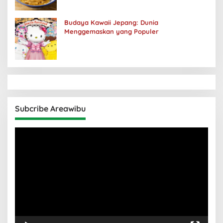
Budaya Kawaii Jepang: Dunia
Menggemaskan yang Populer
Subcribe Areawibu
Pemutar
Video