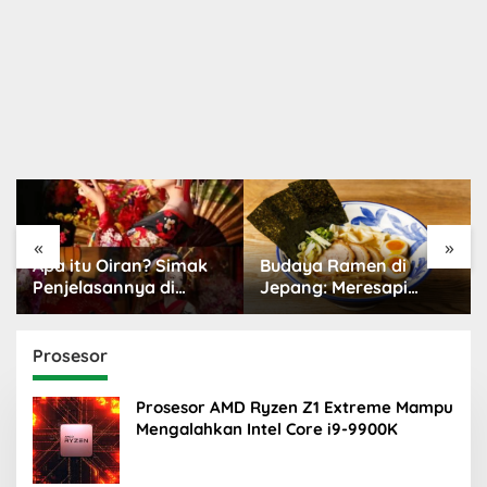
«
»
Budaya Ramen di
Budaya Kawaii Jepang:
Jepang: Meresapi
Dunia Menggemaskan
Tradisi Lezat
yang Populer
Prosesor
Prosesor AMD Ryzen Z1 Extreme Mampu
Mengalahkan Intel Core i9-9900K