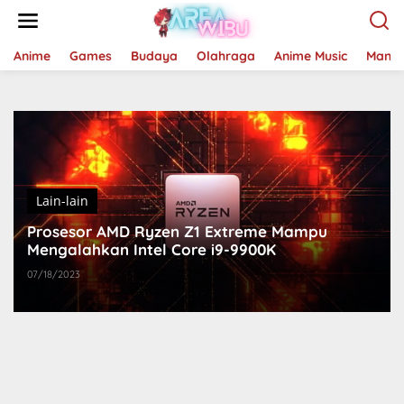
Lewati
ke
konten
Anime
Games
Budaya
Olahraga
Anime Music
Mang
Lain-lain
Prosesor AMD Ryzen Z1 Extreme Mampu
Mengalahkan Intel Core i9-9900K
07/18/2023