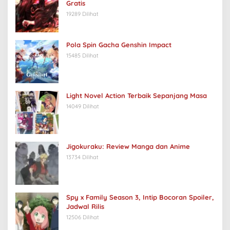
Gratis
19289 Dilihat
Pola Spin Gacha Genshin Impact
15485 Dilihat
Light Novel Action Terbaik Sepanjang Masa
14049 Dilihat
Jigokuraku: Review Manga dan Anime
13734 Dilihat
Spy x Family Season 3, Intip Bocoran Spoiler,
Jadwal Rilis
12506 Dilihat