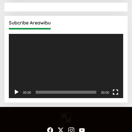
Subcribe Areawibu
Pemutar
Video
00:00
00:00