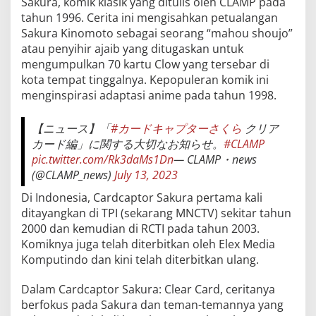
Sakura, komik klasik yang ditulis oleh CLAMP pada
tahun 1996. Cerita ini mengisahkan petualangan
Sakura Kinomoto sebagai seorang “mahou shoujo”
atau penyihir ajaib yang ditugaskan untuk
mengumpulkan 70 kartu Clow yang tersebar di
kota tempat tinggalnya. Kepopuleran komik ini
menginspirasi adaptasi anime pada tahun 1998.
【ニュース】「
#カードキャプターさくら
クリア
カード編」に関する大切なお知らせ。
#CLAMP
pic.twitter.com/Rk3daMs1Dn
— CLAMP・news
(@CLAMP_news)
July 13, 2023
Di Indonesia, Cardcaptor Sakura pertama kali
ditayangkan di TPI (sekarang MNCTV) sekitar tahun
2000 dan kemudian di RCTI pada tahun 2003.
Komiknya juga telah diterbitkan oleh Elex Media
Komputindo dan kini telah diterbitkan ulang.
Dalam Cardcaptor Sakura: Clear Card, ceritanya
berfokus pada Sakura dan teman-temannya yang