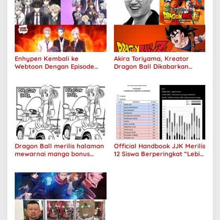
Enhypen Kembali ke
Akira Toriyama, Kreator
Webtoon Dengan Episode
Dragon Ball Dikabarkan
Baru Dark Moon
Meninggal Pada Usia 68
Tahun
Dragon Ball merilis halaman
Official Handbook JJK Merilis
mewarnai manga bonus
12 Siswa Berperingkat “Lebih
Bulma Tahun 1987
Pintar” Dibandingkan Itadori
Yuji