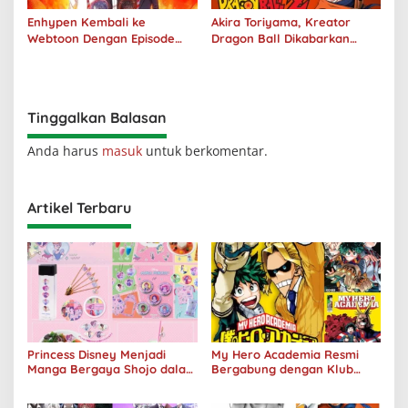
Enhypen Kembali ke
Akira Toriyama, Kreator
Webtoon Dengan Episode
Dragon Ball Dikabarkan
Baru Dark Moon
Meninggal Pada Usia 68
Tahun
Tinggalkan Balasan
Anda harus
masuk
untuk berkomentar.
Artikel Terbaru
Princess Disney Menjadi
My Hero Academia Resmi
Manga Bergaya Shojo dalam
Bergabung dengan Klub
Kolaborasi DenganOh My
Penjualan 100 Juta Kopi
Café