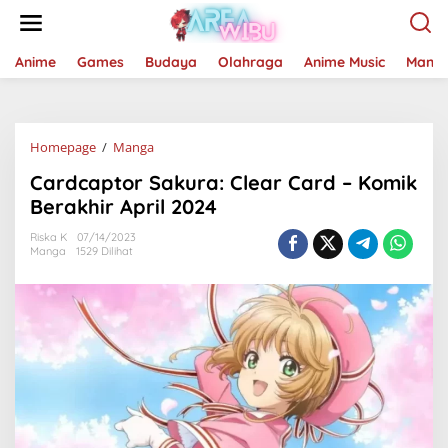
Lewati
ke
konten
Anime
Games
Budaya
Olahraga
Anime Music
Mang
Cardcaptor
Homepage
/
Manga
Sakura:
Cardcaptor Sakura: Clear Card – Komik
Clear
Card
Berakhir April 2024
-
Komik
Riska K
07/14/2023
Manga
1529 Dilihat
Berakhir
April
2024