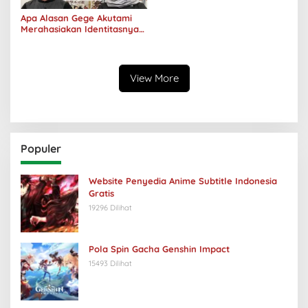
Apa Alasan Gege Akutami
Merahasiakan Identitasnya
Bahkan Jenis Kelamin
Sekalipun?
View More
Populer
Website Penyedia Anime Subtitle Indonesia
Gratis
19296 Dilihat
Pola Spin Gacha Genshin Impact
15493 Dilihat