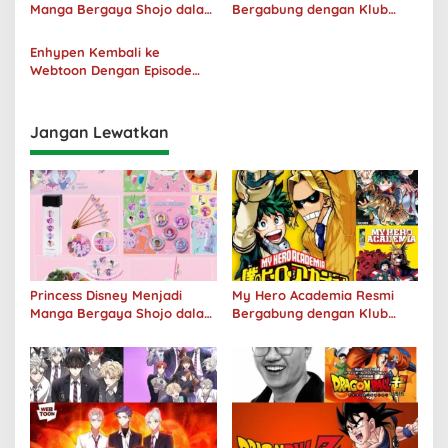
Manga Bergaya Shojo dalam
Bergabung dengan Klub
Kolaborasi DenganOh My
Penjualan 100 Juta Kopi
Café
Enhypen Kembali ke
Webtoon Dengan Episode
Baru Dark Moon
Jangan Lewatkan
Princess Disney Menjadi
My Hero Academia Resmi
Manga Bergaya Shojo dalam
Bergabung dengan Klub
Kolaborasi DenganOh My
Penjualan 100 Juta Kopi
Café