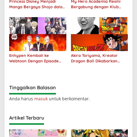
Princess Disney Menjadi
My Hero Academia Resmi
Manga Bergaya Shojo dalam
Bergabung dengan Klub
Kolaborasi DenganOh My
Penjualan 100 Juta Kopi
Café
Enhypen Kembali ke
Akira Toriyama, Kreator
Webtoon Dengan Episode
Dragon Ball Dikabarkan
Baru Dark Moon
Meninggal Pada Usia 68
Tahun
Tinggalkan Balasan
Anda harus
masuk
untuk berkomentar.
Artikel Terbaru