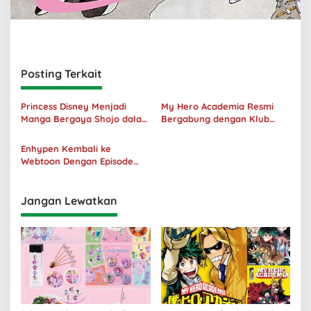
Posting Terkait
Princess Disney Menjadi
My Hero Academia Resmi
Manga Bergaya Shojo dalam
Bergabung dengan Klub
Kolaborasi DenganOh My
Penjualan 100 Juta Kopi
Café
Enhypen Kembali ke
Webtoon Dengan Episode
Baru Dark Moon
Jangan Lewatkan