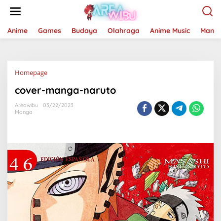
Lewati
ke
konten
Anime
Games
Budaya
Olahraga
Anime Music
Mang
Lampiran
Homepage
cover-manga-naruto
Areawibu
03/22/2023
Manga