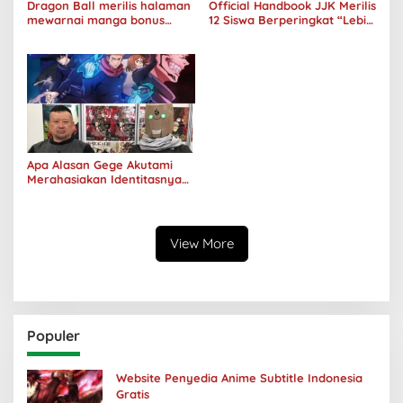
Dragon Ball merilis halaman
Official Handbook JJK Merilis
mewarnai manga bonus
12 Siswa Berperingkat “Lebih
Bulma Tahun 1987
Pintar” Dibandingkan Itadori
Yuji
Apa Alasan Gege Akutami
Merahasiakan Identitasnya
Bahkan Jenis Kelamin
Sekalipun?
View More
Populer
Website Penyedia Anime Subtitle Indonesia
Gratis