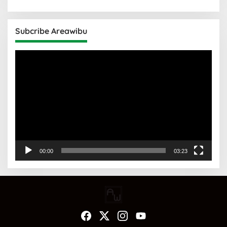
Subcribe Areawibu
Pemutar
Video
00:00
03:23