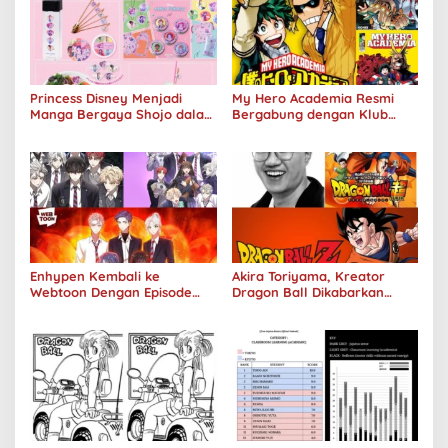
Princess Disney Menjadi
My Hero Academia Resmi
Manga Bergaya Shojo dalam
Bergabung dengan Klub
Kolaborasi DenganOh My
Penjualan 100 Juta Kopi
Café
Enhypen Kembali ke
Akira Toriyama, Kreator
Webtoon Dengan Episode
Dragon Ball Dikabarkan
Baru Dark Moon
Meninggal Pada Usia 68
Tahun