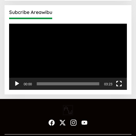
Subcribe Areawibu
Pemutar
Video
00:00
03:23