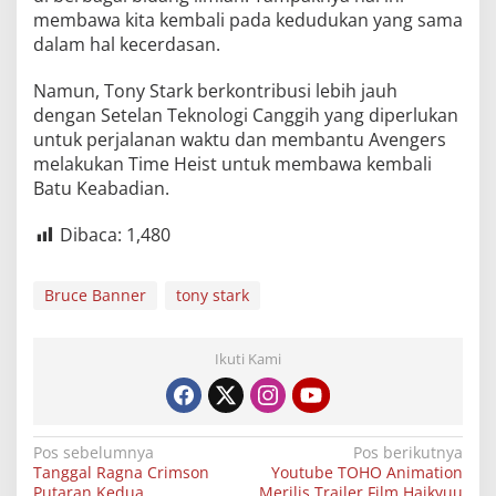
membawa kita kembali pada kedudukan yang sama
dalam hal kecerdasan.
Namun, Tony Stark berkontribusi lebih jauh
dengan Setelan Teknologi Canggih yang diperlukan
untuk perjalanan waktu dan membantu Avengers
melakukan Time Heist untuk membawa kembali
Batu Keabadian.
Dibaca:
1,480
Bruce Banner
tony stark
Ikuti Kami
Navigasi
Pos sebelumnya
Pos berikutnya
Tanggal Ragna Crimson
Youtube TOHO Animation
pos
Putaran Kedua
Merilis Trailer Film Haikyuu