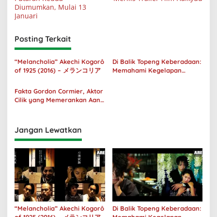
Diumumkan, Mulai 13
Januari
Posting Terkait
“Melancholia” Akechi Kogorô
Di Balik Topeng Keberadaan:
of 1925 (2016) – メランコリア
Memahami Kegelapan
Manusia melalui No Longer
Human
Fakta Gordon Cormier, Aktor
Cilik yang Memerankan Aang
di Avatar Live Action
Jangan Lewatkan
“Melancholia” Akechi Kogorô
Di Balik Topeng Keberadaan: