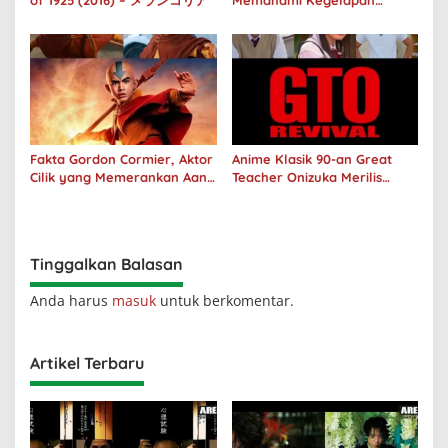
of 1925 (2016) – メランコリア
Memahami Kegelapan
Manusia melalui No Longer
Human
Fakta Gordon Cormier, Aktor
Anime Klasik 90-an Great
Cilik yang Memerankan Aang
Teacher Onizuka Merilis
di Avatar Live Action
Teaser Sekuel Live Action
Tinggalkan Balasan
Anda harus
masuk
untuk berkomentar.
Artikel Terbaru