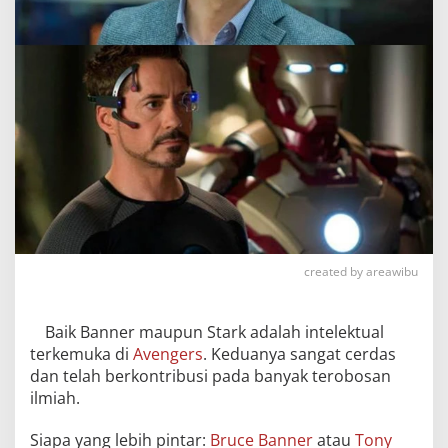
created by areawibu
Baik Banner maupun Stark adalah intelektual
terkemuka di
Avengers
. Keduanya sangat cerdas
dan telah berkontribusi pada banyak terobosan
ilmiah.
Siapa yang lebih pintar:
Bruce Banner
atau
Tony