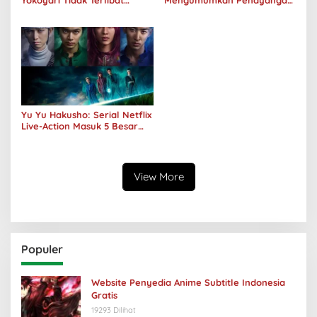
Yokoyari Tidak Terlibat
Mengumumkan Penayangan
dalam Live Action Amazon
Perdana Pada Musim Dingin
2024
Yu Yu Hakusho: Serial Netflix
Live-Action Masuk 5 Besar
Peringkat Global
View More
Populer
Website Penyedia Anime Subtitle Indonesia
Gratis
19293 Dilihat