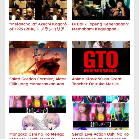
“Melancholia” Akechi Kogorô
Di Balik Topeng Keberadaan:
of 1925 (2016) – メランコリア
Memahami Kegelapan
Manusia melalui No Longer
Human
Fakta Gordon Cormier, Aktor
Anime Klasik 90-an Great
Cilik yang Memerankan Aang
Teacher Onizuka Merilis
di Avatar Live Action
Teaser Sekuel Live Action
Mangaka Oshi no Ko Mengo
Serial Live Action Oshi No Ko