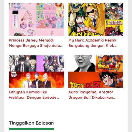
Princess Disney Menjadi
My Hero Academia Resmi
Manga Bergaya Shojo dalam
Bergabung dengan Klub
Kolaborasi DenganOh My
Penjualan 100 Juta Kopi
Café
Enhypen Kembali ke
Akira Toriyama, Kreator
Webtoon Dengan Episode
Dragon Ball Dikabarkan
Baru Dark Moon
Meninggal Pada Usia 68
Tahun
Tinggalkan Balasan