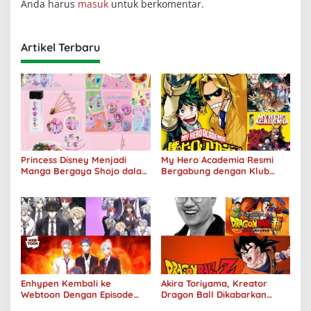
Anda harus
masuk
untuk berkomentar.
Artikel Terbaru
Princess Disney Menjadi
My Hero Academia Resmi
Manga Bergaya Shojo dalam
Bergabung dengan Klub
Kolaborasi DenganOh My
Penjualan 100 Juta Kopi
Café
Enhypen Kembali ke
Akira Toriyama, Kreator
Webtoon Dengan Episode
Dragon Ball Dikabarkan
Baru Dark Moon
Meninggal Pada Usia 68