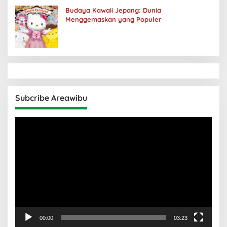
Budaya Kawaii Jepang: Dunia
Menggemaskan yang Populer
Subcribe Areawibu
Pemutar
Video
00:00
03:23