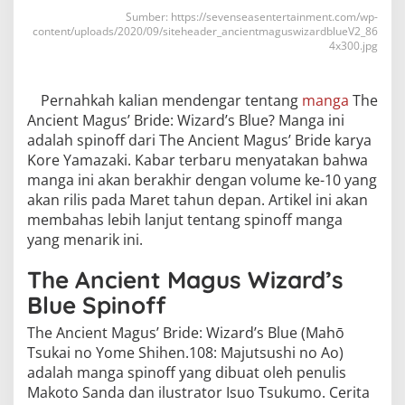
Sumber: https://sevenseasentertainment.com/wp-
content/uploads/2020/09/siteheader_ancientmaguswizardblueV2_86
4x300.jpg
Pernahkah kalian mendengar tentang
manga
The
Ancient Magus’ Bride: Wizard’s Blue? Manga ini
adalah spinoff dari The Ancient Magus’ Bride karya
Kore Yamazaki. Kabar terbaru menyatakan bahwa
manga ini akan berakhir dengan volume ke-10 yang
akan rilis pada Maret tahun depan. Artikel ini akan
membahas lebih lanjut tentang spinoff manga
yang menarik ini.
The Ancient Magus Wizard’s
Blue Spinoff
The Ancient Magus’ Bride: Wizard’s Blue (Mahō
Tsukai no Yome Shihen.108: Majutsushi no Ao)
adalah manga spinoff yang dibuat oleh penulis
Makoto Sanda dan ilustrator Isuo Tsukumo. Cerita