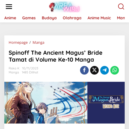
Lewati
ke
konten
Anime
Games
Budaya
Olahraga
Anime Music
Mang
Spinoff
Homepage
/
Manga
The
Spinoff The Ancient Magus’ Bride
Ancient
Magus'
Tamat di Volume Ke-10 Manga
Bride
Tamat
Riska K
10/11/2023
Manga
1485 Dilihat
di
Volume
Ke-
10
Manga