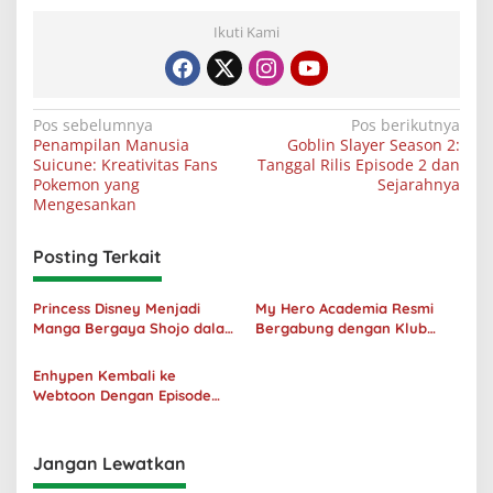
Ikuti Kami
Navigasi
Pos sebelumnya
Pos berikutnya
Penampilan Manusia
Goblin Slayer Season 2:
pos
Suicune: Kreativitas Fans
Tanggal Rilis Episode 2 dan
Pokemon yang
Sejarahnya
Mengesankan
Posting Terkait
Princess Disney Menjadi
My Hero Academia Resmi
Manga Bergaya Shojo dalam
Bergabung dengan Klub
Kolaborasi DenganOh My
Penjualan 100 Juta Kopi
Café
Enhypen Kembali ke
Webtoon Dengan Episode
Baru Dark Moon
Jangan Lewatkan