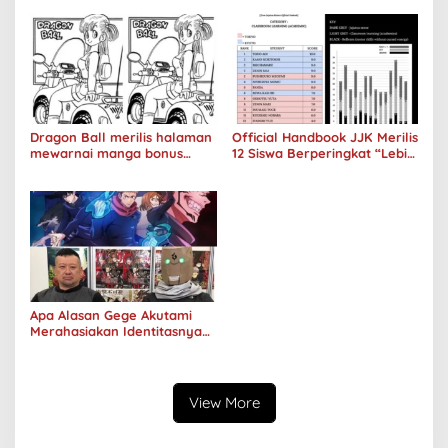
Tahun
Dragon Ball merilis halaman
Official Handbook JJK Merilis
mewarnai manga bonus
12 Siswa Berperingkat “Lebih
Bulma Tahun 1987
Pintar” Dibandingkan Itadori
Yuji
Apa Alasan Gege Akutami
Merahasiakan Identitasnya
Bahkan Jenis Kelamin
Sekalipun?
View More