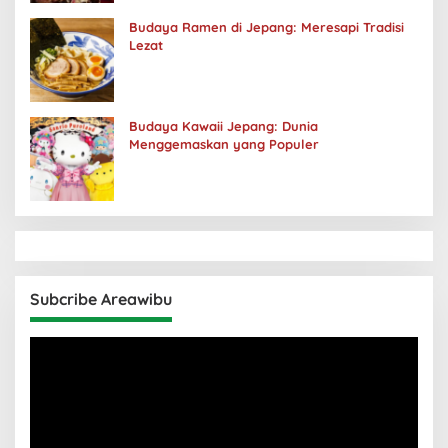
Budaya Ramen di Jepang: Meresapi Tradisi
Lezat
Budaya Kawaii Jepang: Dunia
Menggemaskan yang Populer
Subcribe Areawibu
Pemutar
Video