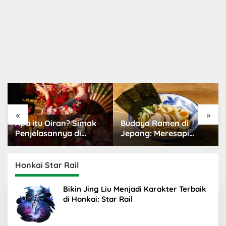
«
»
Oiran? Simak
Budaya Ramen di
Budaya Kawa
annya di
Jepang: Meresapi
Dunia Meng
i
Tradisi Lezat
yang Popule
Honkai Star Rail
Bikin Jing Liu Menjadi Karakter Terbaik
di Honkai: Star Rail